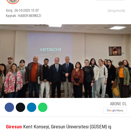
Giriş: 26-10-2025 15:07
Girişimcilik
KÜLTÜR SANAT
Kaynak: HABER MERKEZI
WhatsApp İhbar Hattı
SERVISLER
Facebook
Instagram
Youtube
ABONE OL
Giresun
Kent Konseyi, Giresun Üniversitesi (GÜSEM) iş