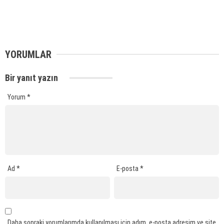
YORUMLAR
Bir yanıt yazın
Yorum
*
Ad
*
E-posta
*
Daha sonraki yorumlarımda kullanılması için adım, e-posta adresim ve site