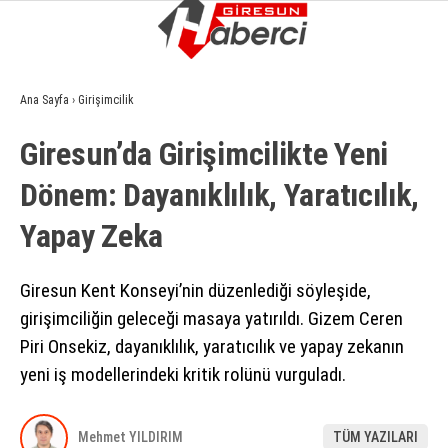
4.7
°
GIRESUN
Ana Sayfa
›
Girişimcilik
GALERİ
VİDEO
YAZARLAR
Giresun’da Girişimcilikte Yeni
GÜNDEM
Dönem: Dayanıklılık, Yaratıcılık,
EKONOMI
Yapay Zeka
SIYASET
ASAYIŞ
Giresun Kent Konseyi’nin düzenlediği söyleşide,
girişimciliğin geleceği masaya yatırıldı. Gizem Ceren
SPOR
Piri Onsekiz, dayanıklılık, yaratıcılık ve yapay zekanın
YAŞAM
yeni iş modellerindeki kritik rolünü vurguladı.
EĞITIM
Mehmet YILDIRIM
TÜM YAZILARI
SAĞLIK