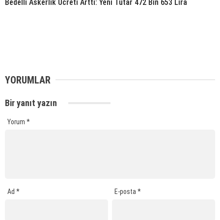
Bedelli Askerlik Ücreti Arttı: Yeni Tutar 472 Bin 653 Lira
YORUMLAR
Bir yanıt yazın
Yorum
*
Ad
*
E-posta
*