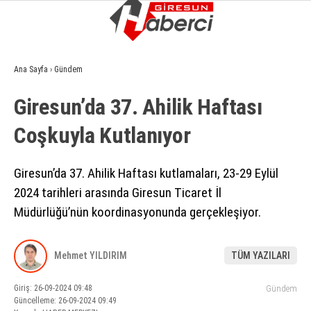
6.2
°
GIRESUN
Ana Sayfa
›
Gündem
GALERİ
VİDEO
YAZARLAR
Giresun’da 37. Ahilik Haftası
GÜNDEM
Coşkuyla Kutlanıyor
EKONOMI
SIYASET
Giresun’da 37. Ahilik Haftası kutlamaları, 23-29 Eylül
2024 tarihleri arasında Giresun Ticaret İl
ASAYIŞ
Müdürlüğü’nün koordinasyonunda gerçekleşiyor.
SPOR
YAŞAM
Mehmet YILDIRIM
TÜM YAZILARI
EĞITIM
Giriş: 26-09-2024 09:48
Gündem
Güncelleme: 26-09-2024 09:49
SAĞLIK