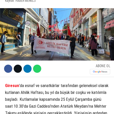
Kaynak: HABER MERKEZI
KÜLTÜR SANAT
WhatsApp İhbar Hattı
SERVISLER
Facebook
ABONE OL
Instagram
Youtube
Giresun
’da esnaf ve sanatkârlar tarafından geleneksel olarak
kutlanan Ahilik Haftası, bu yıl da büyük bir coşku ve katılımla
başladı. Kutlamalar kapsamında 25 Eylül Çarşamba günü
saat 10.30’da Gazi Caddesi’nden Atatürk Meydanı’na Mehter
Takımı eşliğinde yürüyüş gerçekleştirildi. Yürüyüşün ardından