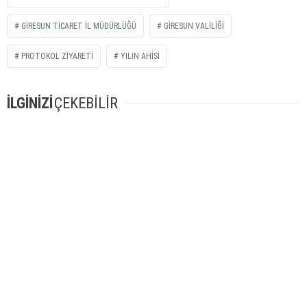
GIRESUN TICARET İL MÜDÜRLÜĞÜ
GIRESUN VALILIĞI
PROTOKOL ZIYARETI
YILIN AHISI
İLGİNİZİ
ÇEKEBİLİR