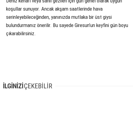
Deniz kenarı veya sahil gezileri için gün genel olarak uygun
koşullar sunuyor. Ancak akşam saatlerinde hava
serinleyebileceğinden, yanınızda mutlaka bir üst giysi
bulundurmanız önerilir. Bu sayede Giresun’un keyfini gün boyu
çıkarabilirsiniz.
İLGİNİZİ
ÇEKEBİLİR