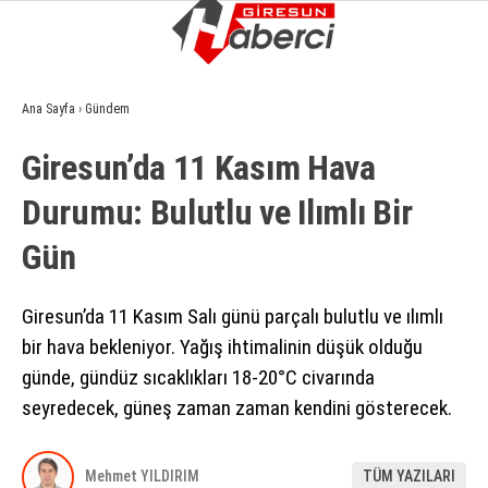
14.1
°
GIRESUN
Ana Sayfa
›
Gündem
GALERİ
VİDEO
YAZARLAR
Giresun’da 11 Kasım Hava
GÜNDEM
Durumu: Bulutlu ve Ilımlı Bir
EKONOMI
Gün
SIYASET
ASAYIŞ
Giresun’da 11 Kasım Salı günü parçalı bulutlu ve ılımlı
bir hava bekleniyor. Yağış ihtimalinin düşük olduğu
SPOR
günde, gündüz sıcaklıkları 18-20°C civarında
YAŞAM
seyredecek, güneş zaman zaman kendini gösterecek.
EĞITIM
Mehmet YILDIRIM
TÜM YAZILARI
SAĞLIK