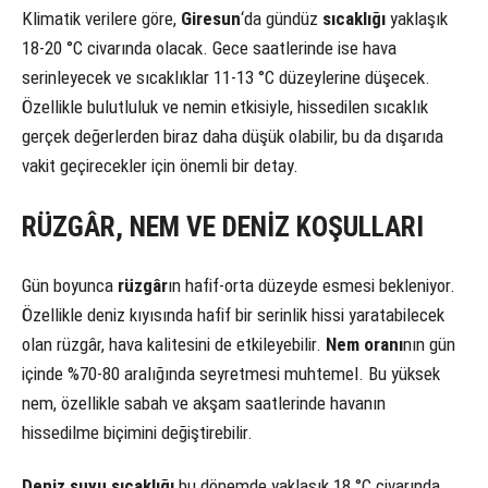
Klimatik verilere göre,
Giresun
‘da gündüz
sıcaklığı
yaklaşık
18-20 °C civarında olacak. Gece saatlerinde ise hava
serinleyecek ve sıcaklıklar 11-13 °C düzeylerine düşecek.
Özellikle bulutluluk ve nemin etkisiyle, hissedilen sıcaklık
gerçek değerlerden biraz daha düşük olabilir, bu da dışarıda
vakit geçirecekler için önemli bir detay.
RÜZGÂR, NEM VE DENİZ KOŞULLARI
Gün boyunca
rüzgâr
ın hafif-orta düzeyde esmesi bekleniyor.
Özellikle deniz kıyısında hafif bir serinlik hissi yaratabilecek
olan rüzgâr, hava kalitesini de etkileyebilir.
Nem oranı
nın gün
içinde %70-80 aralığında seyretmesi muhtemel. Bu yüksek
nem, özellikle sabah ve akşam saatlerinde havanın
hissedilme biçimini değiştirebilir.
Deniz suyu sıcaklığı
bu dönemde yaklaşık 18 °C civarında