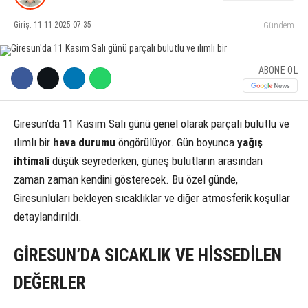
Giriş: 11-11-2025 07:35
Gündem
KÜLTÜR SANAT
WhatsApp İhbar Hattı
SERVISLER
ABONE OL
Giresun’da 11 Kasım Salı günü genel olarak parçalı bulutlu ve
Facebook
ılımlı bir
hava durumu
öngörülüyor. Gün boyunca
yağış
ihtimali
düşük seyrederken, güneş bulutların arasından
zaman zaman kendini gösterecek. Bu özel günde,
Instagram
Giresunluları bekleyen sıcaklıklar ve diğer atmosferik koşullar
detaylandırıldı.
Youtube
GİRESUN’DA SICAKLIK VE HİSSEDİLEN
DEĞERLER