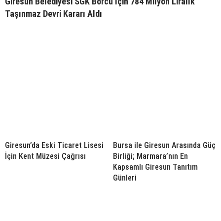
Giresun Belediyesi SGK Borcu İçin 784 Milyon Liralık
Taşınmaz Devri Kararı Aldı
Giresun’da Eski Ticaret Lisesi
Bursa ile Giresun Arasında Güç
İçin Kent Müzesi Çağrısı
Birliği; Marmara’nın En
Kapsamlı Giresun Tanıtım
Günleri