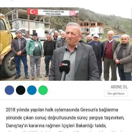
KÜLTÜR SANAT
WhatsApp İhbar Hattı
SERVISLER
Facebook
Instagram
ABONE OL
Youtube
2018 yılında yapılan halk oylamasında Giresun’a bağlanma
yönünde çıkan sonuç doğrultusunda süreç yargıya taşınırken,
Danıştay’ın kararına rağmen İçişleri Bakanlığı talebi,