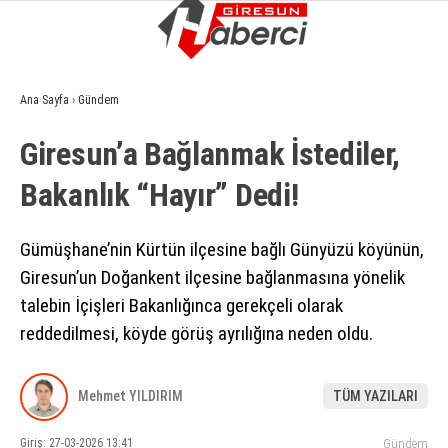
14.9
°
GIRESUN
Ana Sayfa
›
Gündem
GALERİ
VİDEO
YAZARLAR
Giresun’a Bağlanmak İstediler,
GÜNDEM
Bakanlık “Hayır” Dedi!
EKONOMI
SIYASET
Gümüşhane’nin Kürtün ilçesine bağlı Günyüzü köyünün,
Giresun’un Doğankent ilçesine bağlanmasına yönelik
ASAYIŞ
talebin İçişleri Bakanlığınca gerekçeli olarak
SPOR
reddedilmesi, köyde görüş ayrılığına neden oldu.
YAŞAM
Mehmet YILDIRIM
TÜM YAZILARI
EĞITIM
Giriş: 27-03-2026 13:41
Gündem
SAĞLIK