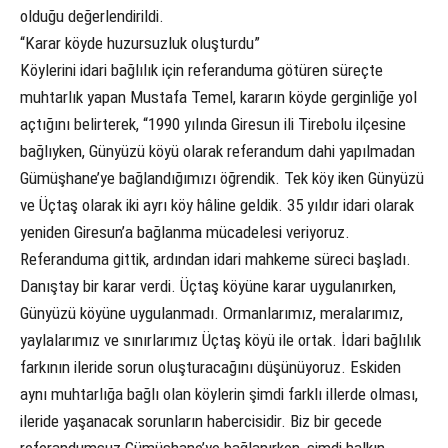
olduğu değerlendirildi.
“Karar köyde huzursuzluk oluşturdu”
Köylerini idari bağlılık için referanduma götüren süreçte
muhtarlık yapan Mustafa Temel, kararın köyde gerginliğe yol
açtığını belirterek, “1990 yılında Giresun ili Tirebolu ilçesine
bağlıyken, Günyüzü köyü olarak referandum dahi yapılmadan
Gümüşhane’ye bağlandığımızı öğrendik. Tek köy iken Günyüzü
ve Üçtaş olarak iki ayrı köy hâline geldik. 35 yıldır idari olarak
yeniden Giresun’a bağlanma mücadelesi veriyoruz.
Referanduma gittik, ardından idari mahkeme süreci başladı.
Danıştay bir karar verdi. Üçtaş köyüne karar uygulanırken,
Günyüzü köyüne uygulanmadı. Ormanlarımız, meralarımız,
yaylalarımız ve sınırlarımız Üçtaş köyü ile ortak. İdari bağlılık
farkının ileride sorun oluşturacağını düşünüyoruz. Eskiden
aynı muhtarlığa bağlı olan köylerin şimdi farklı illerde olması,
ileride yaşanacak sorunların habercisidir. Biz bir gecede