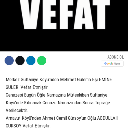
KÜLTÜR SANAT
WhatsApp İhbar Hattı
SERVISLER
Facebook
ABONE OL
Instagram
Merkez Sultaniye Köyü’nden Mehmet Güler’in Eşi EMİNE
GÜLER Vefat Etmiştir.
Youtube
Cenazesi Bugün Öğle Namazına Müteakiben Sultaniye
Köyü’nde Kılınacak Cenaze Namazından Sonra Toprağe
Verilecektir.
Arnavut Köyü’nden Ahmet Cemil Gürsoy’un Oğlu ABDULLAH
GÜRSOY Vefat Etmiştir.