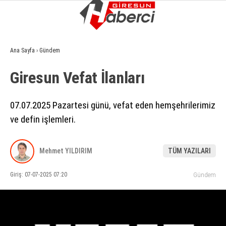
9.5
°
GIRESUN
Ana Sayfa
›
Gündem
GALERİ
VİDEO
YAZARLAR
Giresun Vefat İlanları
GÜNDEM
07.07.2025 Pazartesi günü, vefat eden hemşehrilerimiz
EKONOMI
ve defin işlemleri.
SIYASET
ASAYIŞ
Mehmet YILDIRIM
TÜM YAZILARI
SPOR
Giriş: 07-07-2025 07:20
Gündem
YAŞAM
EĞITIM
SAĞLIK