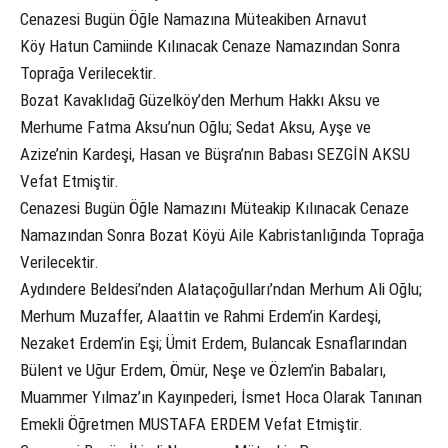
Cenazesi Bugün Öğle Namazına Müteakiben Arnavut
Köy Hatun Camiinde Kılınacak Cenaze Namazından Sonra
Toprağa Verilecektir.
Bozat Kavaklıdağ Güzelköy’den Merhum Hakkı Aksu ve
Merhume Fatma Aksu’nun Oğlu; Sedat Aksu, Ayşe ve
Azize’nin Kardeşi, Hasan ve Büşra’nın Babası SEZGİN AKSU
Vefat Etmiştir.
Cenazesi Bugün Öğle Namazını Müteakip Kılınacak Cenaze
Namazından Sonra Bozat Köyü Aile Kabristanlığında Toprağa
Verilecektir.
Aydındere Beldesi’nden Alataçoğulları’ndan Merhum Ali Oğlu;
Merhum Muzaffer, Alaattin ve Rahmi Erdem’in Kardeşi,
Nezaket Erdem’in Eşi; Ümit Erdem, Bulancak Esnaflarından
Bülent ve Uğur Erdem, Ömür, Neşe ve Özlem’in Babaları,
Muammer Yılmaz’ın Kayınpederi, İsmet Hoca Olarak Tanınan
Emekli Öğretmen MUSTAFA ERDEM Vefat Etmiştir.