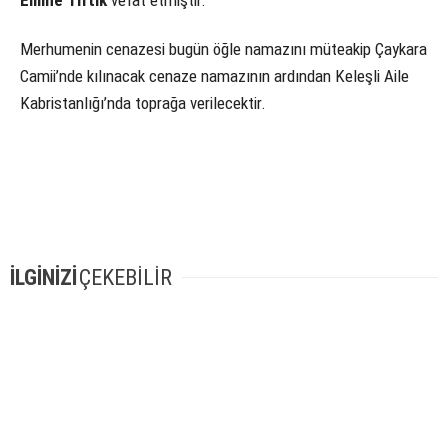
Emine Tiftik
vefat etmiştir.
Merhumenin cenazesi bugün öğle namazını müteakip Çaykara
Camii’nde kılınacak cenaze namazının ardından Keleşli Aile
Kabristanlığı’nda toprağa verilecektir.
İLGİNİZİ
ÇEKEBİLİR