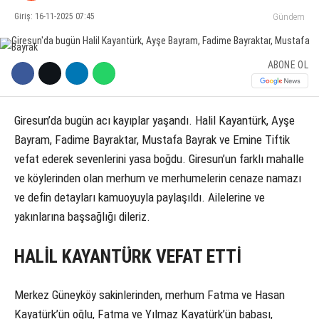
Giriş: 16-11-2025 07:45
Gündem
KÜLTÜR SANAT
WhatsApp İhbar Hattı
SERVISLER
ABONE OL
Giresun’da bugün acı kayıplar yaşandı. Halil Kayantürk, Ayşe
Facebook
Bayram, Fadime Bayraktar, Mustafa Bayrak ve Emine Tiftik
vefat ederek sevenlerini yasa boğdu. Giresun’un farklı mahalle
ve köylerinden olan merhum ve merhumelerin cenaze namazı
Instagram
ve defin detayları kamuoyuyla paylaşıldı. Ailelerine ve
yakınlarına başsağlığı dileriz.
Youtube
HALİL KAYANTÜRK VEFAT ETTİ
Merkez Güneyköy sakinlerinden, merhum Fatma ve Hasan
Kayatürk’ün oğlu, Fatma ve Yılmaz Kayatürk’ün babası,