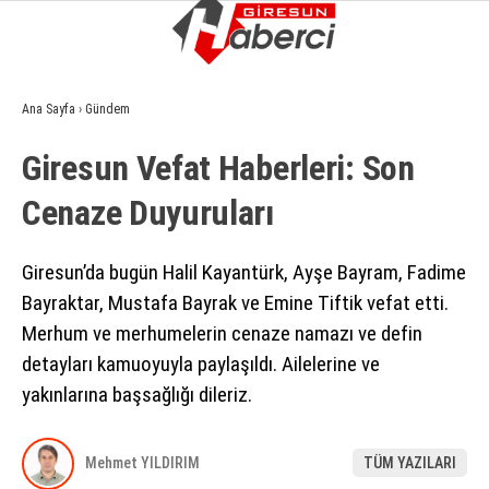
7.5
°
GIRESUN
Ana Sayfa
›
Gündem
GALERİ
VİDEO
YAZARLAR
Giresun Vefat Haberleri: Son
GÜNDEM
Cenaze Duyuruları
EKONOMI
SIYASET
Giresun’da bugün Halil Kayantürk, Ayşe Bayram, Fadime
Bayraktar, Mustafa Bayrak ve Emine Tiftik vefat etti.
ASAYIŞ
Merhum ve merhumelerin cenaze namazı ve defin
SPOR
detayları kamuoyuyla paylaşıldı. Ailelerine ve
yakınlarına başsağlığı dileriz.
YAŞAM
EĞITIM
Mehmet YILDIRIM
TÜM YAZILARI
SAĞLIK