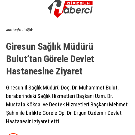
7.5
°
GIRESUN
Ana Sayfa
›
Sağlık
GALERİ
VİDEO
YAZARLAR
Giresun Sağlık Müdürü
GÜNDEM
Bulut’tan Görele Devlet
EKONOMI
Hastanesine Ziyaret
SIYASET
ASAYIŞ
Giresun İl Sağlık Müdürü Doç. Dr. Muhammet Bulut,
beraberindeki Sağlık Hizmetleri Başkanı Uzm. Dr.
SPOR
Mustafa Köksal ve Destek Hizmetleri Başkanı Mehmet
YAŞAM
Şahin ile birlikte Görele Op. Dr. Ergun Özdemir Devlet
Hastanesini ziyaret etti.
EĞITIM
SAĞLIK