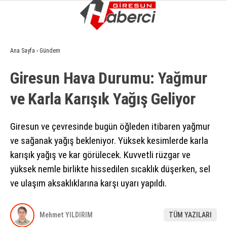
17.2
°
GIRESUN
Ana Sayfa
›
Gündem
GALERİ
VİDEO
YAZARLAR
Giresun Hava Durumu: Yağmur
GÜNDEM
ve Karla Karışık Yağış Geliyor
EKONOMI
SIYASET
Giresun ve çevresinde bugün öğleden itibaren yağmur
ve sağanak yağış bekleniyor. Yüksek kesimlerde karla
ASAYIŞ
karışık yağış ve kar görülecek. Kuvvetli rüzgar ve
SPOR
yüksek nemle birlikte hissedilen sıcaklık düşerken, sel
ve ulaşım aksaklıklarına karşı uyarı yapıldı.
YAŞAM
EĞITIM
Mehmet YILDIRIM
TÜM YAZILARI
SAĞLIK