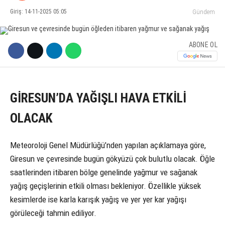
Giriş: 14-11-2025 05:05
Gündem
KÜLTÜR SANAT
WhatsApp İhbar Hattı
SERVISLER
ABONE OL
Facebook
GİRESUN’DA YAĞIŞLI HAVA ETKİLİ
OLACAK
Instagram
Meteoroloji Genel Müdürlüğü’nden yapılan açıklamaya göre,
Giresun ve çevresinde bugün gökyüzü çok bulutlu olacak. Öğle
Youtube
saatlerinden itibaren bölge genelinde yağmur ve sağanak
yağış geçişlerinin etkili olması bekleniyor. Özellikle yüksek
kesimlerde ise karla karışık yağış ve yer yer kar yağışı
görüleceği tahmin ediliyor.