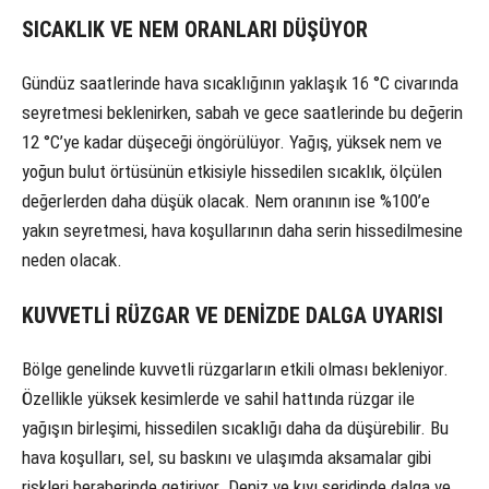
SICAKLIK VE NEM ORANLARI DÜŞÜYOR
Gündüz saatlerinde hava sıcaklığının yaklaşık 16 °C civarında
seyretmesi beklenirken, sabah ve gece saatlerinde bu değerin
12 °C’ye kadar düşeceği öngörülüyor. Yağış, yüksek nem ve
yoğun bulut örtüsünün etkisiyle hissedilen sıcaklık, ölçülen
değerlerden daha düşük olacak. Nem oranının ise %100’e
yakın seyretmesi, hava koşullarının daha serin hissedilmesine
neden olacak.
KUVVETLİ RÜZGAR VE DENİZDE DALGA UYARISI
Bölge genelinde kuvvetli rüzgarların etkili olması bekleniyor.
Özellikle yüksek kesimlerde ve sahil hattında rüzgar ile
yağışın birleşimi, hissedilen sıcaklığı daha da düşürebilir. Bu
hava koşulları, sel, su baskını ve ulaşımda aksamalar gibi
riskleri beraberinde getiriyor. Deniz ve kıyı şeridinde dalga ve