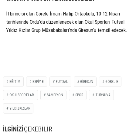
İl birincisi olan Görele İmam Hatip Ortaokulu, 10-12 Nisan
tarihlerinde Ordu’da düzenlenecek olan Okul Sporları Futsal
Yıldız Kızlar Grup Müsabakaları’nda Giresun’u temsil edecek.
EĞITIM
ESPIY E
FUTSAL
GIRESUN
GÖREL E
OKULSPORTLARI
ŞAMPIYON
SPOR
TURNUVA
YILDIZKIZLAR
İLGİNİZİ
ÇEKEBİLİR