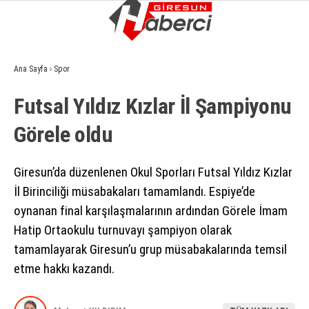
12.7
°
GIRESUN
Ana Sayfa
›
Spor
GALERİ
VİDEO
YAZARLAR
Futsal Yıldız Kızlar İl Şampiyonu
GÜNDEM
Görele oldu
EKONOMI
SIYASET
Giresun’da düzenlenen Okul Sporları Futsal Yıldız Kızlar
İl Birinciliği müsabakaları tamamlandı. Espiye’de
ASAYIŞ
oynanan final karşılaşmalarının ardından Görele İmam
SPOR
Hatip Ortaokulu turnuvayı şampiyon olarak
tamamlayarak Giresun’u grup müsabakalarında temsil
YAŞAM
etme hakkı kazandı.
EĞITIM
SAĞLIK