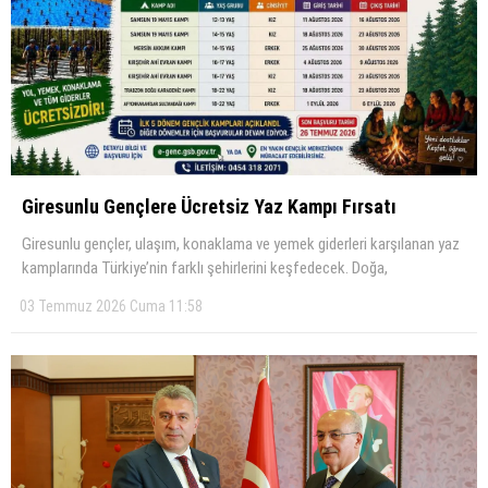
KÜLTÜR SANAT
WhatsApp İhbar Hattı
SERVISLER
Facebook
Giresunlu Gençlere Ücretsiz Yaz Kampı Fırsatı
Giresunlu gençler, ulaşım, konaklama ve yemek giderleri karşılanan yaz
kamplarında Türkiye’nin farklı şehirlerini keşfedecek. Doğa,
Instagram
03 Temmuz 2026 Cuma 11:58
Youtube