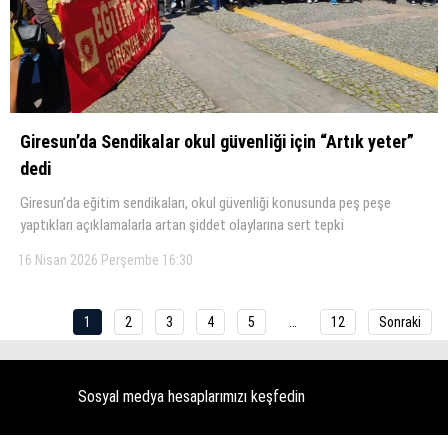
Giresun’da Sendikalar okul güvenliği için “Artık yeter”
dedi
Giresun’da eğitim sendikaları, okul güvenliği konusunda peş peşe
yaptıkları açıklamalarla artan şiddet olaylarına sert tepki
16 Nisan 2026 Perşembe 16:30
1
2
3
4
5
…
12
Sonraki
Sosyal medya hesaplarımızı keşfedin