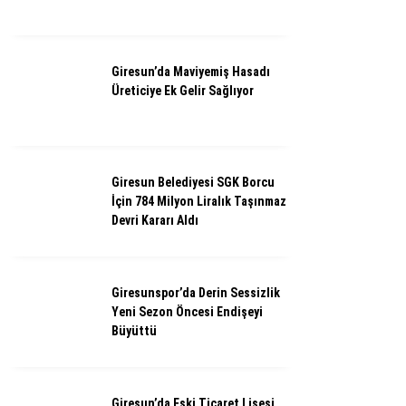
Giresun’da Maviyemiş Hasadı
Üreticiye Ek Gelir Sağlıyor
Giresun Belediyesi SGK Borcu
İçin 784 Milyon Liralık Taşınmaz
Devri Kararı Aldı
Giresunspor’da Derin Sessizlik
Yeni Sezon Öncesi Endişeyi
Büyüttü
Giresun’da Eski Ticaret Lisesi