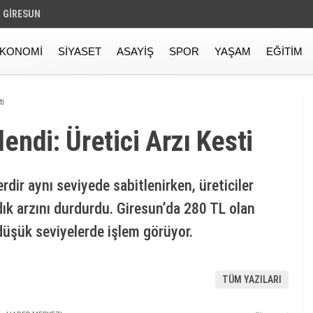
GIRESUN
KONOMI
SIYASET
ASAYIŞ
SPOR
YAŞAM
EĞITIM
ti
lendi: Üretici Arzı Kesti
rdir aynı seviyede sabitlenirken, üreticiler
dık arzını durdurdu. Giresun’da 280 TL olan
düşük seviyelerde işlem görüyor.
TÜM YAZILARI