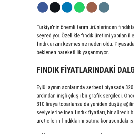
Türkiye’nin önemli tarım ürünlerinden fındıkta
seyrediyor. Özellikle fındık üretimi yapılan i
fındık arzını kesmesine neden oldu. Piyasad
beklenen hareketlilik yaşanmıyor.
FINDIK FİYATLARINDAKİ DA
Eylül ayının sonlarında serbest piyasada 320 l
ardından inişli çıkışlı bir grafik sergiledi. Ön
310 liraya toparlansa da yeniden düşüş eğilim
seviyelerine inen fındık fiyatları, bir süredi
üreticilerin fındıklarını satma konusundaki iste