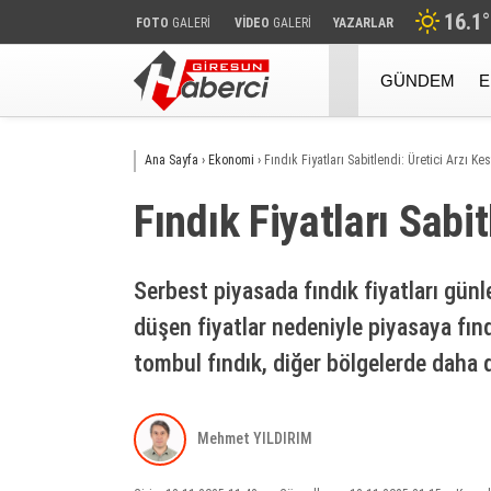
16.1
°
FOTO
GALERİ
VİDEO
GALERİ
YAZARLAR
GÜNDEM
E
Ana Sayfa
›
Ekonomi
›
Fındık Fiyatları Sabitlendi: Üretici Arzı Kes
Fındık Fiyatları Sabit
Serbest piyasada fındık fiyatları günle
düşen fiyatlar nedeniyle piyasaya fın
tombul fındık, diğer bölgelerde daha 
Mehmet YILDIRIM