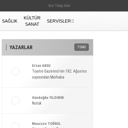
Bizi Takip Edin
KÜLTÜR
SAĞLIK
SERVISLER
SANAT
YAZARLAR
TÜMÜ
Ertan AKSU
Tiyatro Gazetesi’nin 182. Ağustos
sayısından Merhaba
Gündoğdu YILDIRIM
Nutuk
Gündem
Muazzez TOĞRUL