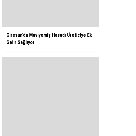
WhatsApp İhbar Hattı
Giresun’da Maviyemiş Hasadı Üreticiye Ek
Gelir Sağlıyor
Facebook
Instagram
Youtube