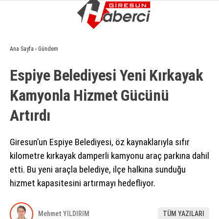
8.3
°
GIRESUN
Ana Sayfa
›
Gündem
GALERİ
VİDEO
YAZARLAR
Espiye Belediyesi Yeni Kırkayak
GÜNDEM
Kamyonla Hizmet Gücünü
EKONOMI
Artırdı
SIYASET
ASAYIŞ
Giresun’un Espiye Belediyesi, öz kaynaklarıyla sıfır
kilometre kırkayak damperli kamyonu araç parkına dahil
SPOR
etti. Bu yeni araçla belediye, ilçe halkına sunduğu
YAŞAM
hizmet kapasitesini artırmayı hedefliyor.
EĞITIM
Mehmet YILDIRIM
TÜM YAZILARI
SAĞLIK