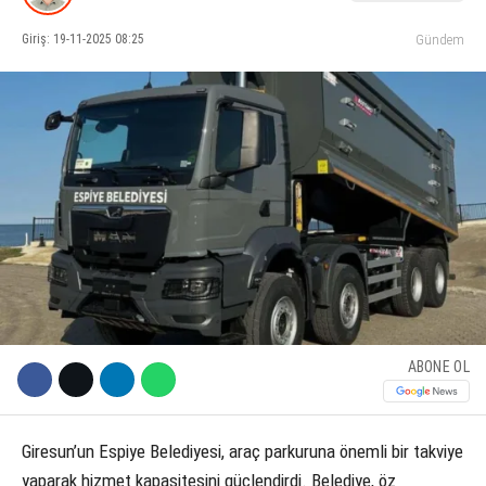
Giriş: 19-11-2025 08:25
Gündem
KÜLTÜR SANAT
WhatsApp İhbar Hattı
SERVISLER
Facebook
Instagram
Youtube
ABONE OL
Giresun’un Espiye Belediyesi, araç parkuruna önemli bir takviye
yaparak hizmet kapasitesini güçlendirdi. Belediye, öz