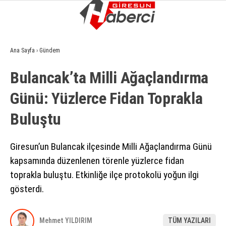
9.1
°
GIRESUN
Ana Sayfa
›
Gündem
GALERİ
VİDEO
YAZARLAR
Bulancak’ta Milli Ağaçlandırma
GÜNDEM
Günü: Yüzlerce Fidan Toprakla
EKONOMI
Buluştu
SIYASET
ASAYIŞ
Giresun’un Bulancak ilçesinde Milli Ağaçlandırma Günü
kapsamında düzenlenen törenle yüzlerce fidan
SPOR
toprakla buluştu. Etkinliğe ilçe protokolü yoğun ilgi
YAŞAM
gösterdi.
EĞITIM
Mehmet YILDIRIM
TÜM YAZILARI
SAĞLIK