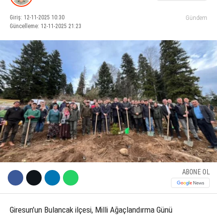
Giriş: 12-11-2025 10:30
Gündem
KÜLTÜR SANAT
Güncelleme: 12-11-2025 21:23
WhatsApp İhbar Hattı
SERVISLER
Facebook
Instagram
Youtube
ABONE OL
Giresun’un Bulancak ilçesi, Milli Ağaçlandırma Günü