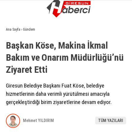
10
°
GIRESUN
Ana Sayfa
›
Gündem
GALERİ
VİDEO
YAZARLAR
Başkan Köse, Makina İkmal
GÜNDEM
Bakım ve Onarım Müdürlüğü’nü
EKONOMI
Ziyaret Etti
SIYASET
ASAYIŞ
Giresun Belediye Başkanı Fuat Köse, belediye
hizmetlerinin daha verimli yürütülmesi amacıyla
SPOR
gerçekleştirdiği birim ziyaretlerine devam ediyor.
YAŞAM
EĞITIM
Mehmet YILDIRIM
TÜM YAZILARI
SAĞLIK