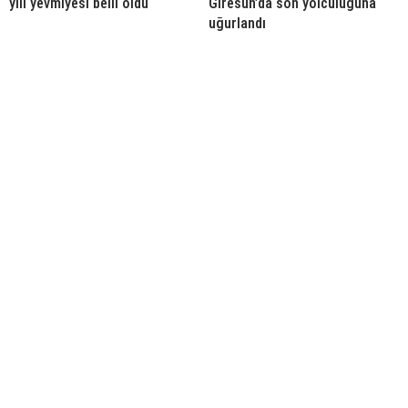
yılı yevmiyesi belli oldu
Giresun’da son yolculuğuna
uğurlandı