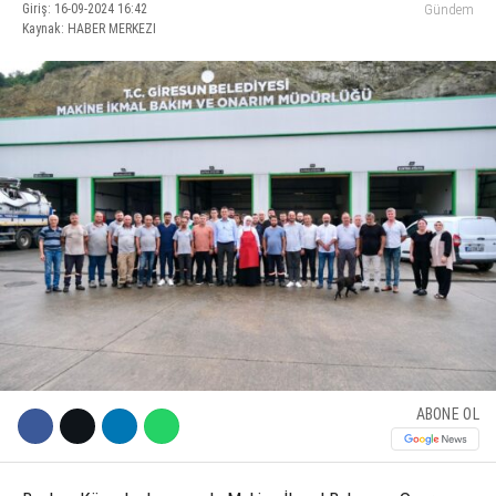
Giriş: 16-09-2024 16:42
Gündem
Kaynak: HABER MERKEZI
KÜLTÜR SANAT
WhatsApp İhbar Hattı
SERVISLER
Facebook
Instagram
Youtube
ABONE OL