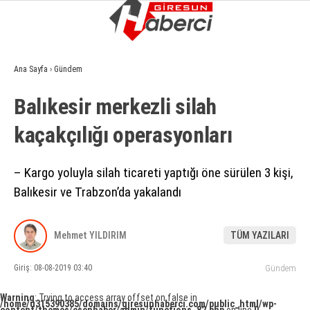
9.1
°
GIRESUN
Ana Sayfa
›
Gündem
GALERİ
VİDEO
YAZARLAR
Balıkesir merkezli silah
GÜNDEM
kaçakçılığı operasyonları
EKONOMI
SIYASET
– Kargo yoluyla silah ticareti yaptığı öne sürülen 3 kişi,
Balıkesir ve Trabzon’da yakalandı
ASAYIŞ
SPOR
Mehmet YILDIRIM
TÜM YAZILARI
YAŞAM
Giriş: 08-08-2019 03:40
Gündem
EĞITIM
Warning
: Trying to access array offset on false in
/home/u315390385/domains/giresunhaberci.com/public_html/wp-
SAĞLIK
content/themes/esenhaber/admin/functions_82.php
on line
0