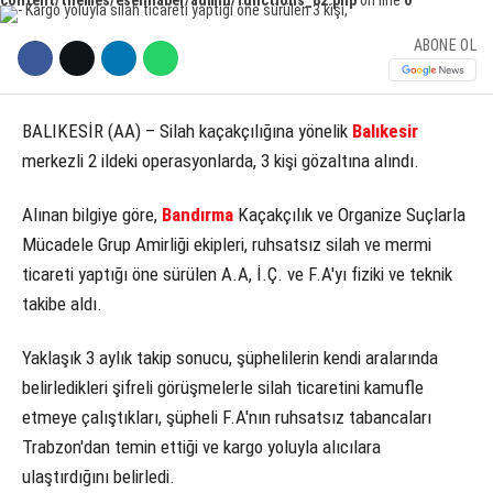
KÜLTÜR SANAT
ABONE OL
WhatsApp İhbar Hattı
SERVISLER
BALIKESİR (AA) – Silah kaçakçılığına yönelik
Balıkesir
merkezli 2 ildeki operasyonlarda, 3 kişi gözaltına alındı.
Facebook
Alınan bilgiye göre,
Bandırma
Kaçakçılık ve Organize Suçlarla
Mücadele Grup Amirliği ekipleri, ruhsatsız silah ve mermi
ticareti yaptığı öne sürülen A.A, İ.Ç. ve F.A'yı fiziki ve teknik
Instagram
takibe aldı.
Youtube
Yaklaşık 3 aylık takip sonucu, şüphelilerin kendi aralarında
belirledikleri şifreli görüşmelerle silah ticaretini kamufle
etmeye çalıştıkları, şüpheli F.A'nın ruhsatsız tabancaları
Trabzon'dan temin ettiği ve kargo yoluyla alıcılara
ulaştırdığını belirledi.