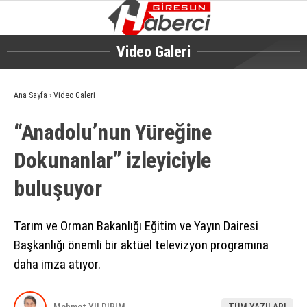
Video Galeri
GALERİ
VİDEO
Ana Sayfa
›
Video Galeri
GÜNDEM
“Anadolu’nun Yüreğine
EKONOMI
Dokunanlar” izleyiciyle
SIYASET
buluşuyor
ASAYIŞ
SPOR
Tarım ve Orman Bakanlığı Eğitim ve Yayın Dairesi
Başkanlığı önemli bir aktüel televizyon programına
YAŞAM
daha imza atıyor.
EĞITIM
SAĞLIK