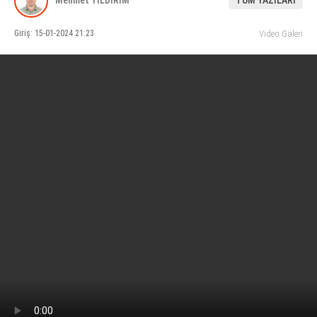
Mehmet YILDIRIM
TÜM YAZILARI
KÜLTÜR SANAT
Giriş: 15-01-2024 21:23
Video Galeri
SERVISLER