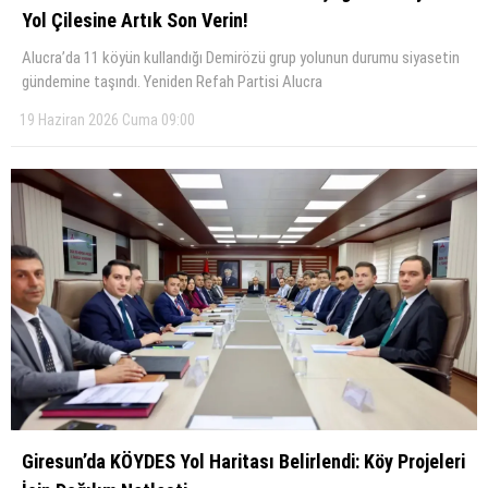
Yol Çilesine Artık Son Verin!
Alucra’da 11 köyün kullandığı Demirözü grup yolunun durumu siyasetin
gündemine taşındı. Yeniden Refah Partisi Alucra
19 Haziran 2026 Cuma 09:00
Giresun’da KÖYDES Yol Haritası Belirlendi: Köy Projeleri