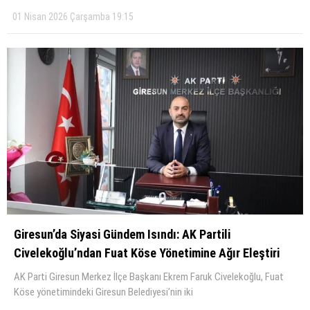
01 Nisan 2026 Çarşamba 19:15
Giresun’da Siyasi Gündem Isındı: AK Partili
Civelekoğlu’ndan Fuat Köse Yönetimine Ağır Eleştiri
AK Parti Giresun Merkez İlçe Başkanı Ekrem Faruk Civelekoğlu, Fuat
Köse yönetimindeki Giresun Belediyesi’nin iki