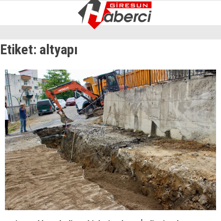
14.7
°
GIRESUN
Etiket:
altyapı
GALERİ
VİDEO
YAZARLAR
GÜNDEM
EKONOMI
SIYASET
ASAYIŞ
SPOR
YAŞAM
EĞITIM
SAĞLIK