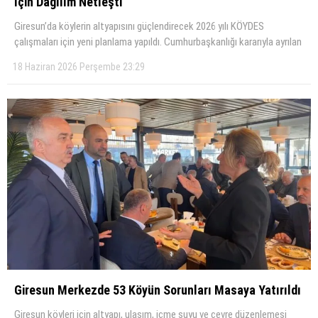
İçin Dağılım Netleşti
Giresun’da köylerin altyapısını güçlendirecek 2026 yılı KÖYDES
çalışmaları için yeni planlama yapıldı. Cumhurbaşkanlığı kararıyla ayrılan
18 Haziran 2026 Perşembe 23:29
Giresun Merkezde 53 Köyün Sorunları Masaya Yatırıldı
Giresun köyleri için altyapı, ulaşım, içme suyu ve çevre düzenlemesi