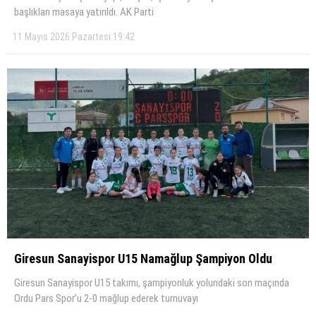
başlıkları masaya yatırıldı. AK Parti
11 Mayıs 2026 Pazartesi 19:42
Giresun Sanayispor U15 Namağlup Şampiyon Oldu
Giresun Sanayispor U15 takımı, şampiyonluk yolundaki son maçında
Ordu Pars Spor’u 2-0 mağlup ederek turnuvayı