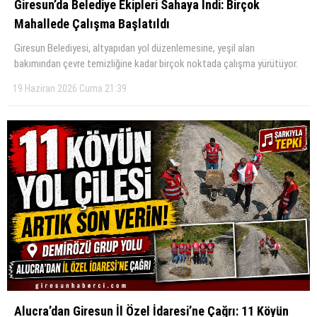
Giresun’da Belediye Ekipleri Sahaya İndi: Birçok
Mahallede Çalışma Başlatıldı
KÜLTÜR SANAT
Giresun Belediyesi, altyapıdan yol düzenlemesine, yeşil alan
WhatsApp İhbar Hattı
SERVISLER
bakımından çevre temizliğine kadar birçok noktada çalışma yürütüyor.
19 Haziran 2026 Cuma 21:39
Facebook
Instagram
Youtube
Alucra’dan Giresun İl Özel İdaresi’ne Çağrı: 11 Köyün