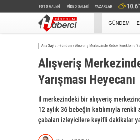
10.6
°
FOTO
GALERİ
VİDEO
GALERİ
YAZARLAR
GÜNDEM
E
Ana Sayfa
›
Gündem
›
Alışveriş Merkezinde Bebek Emekleme Ya
Alışveriş Merkezin
Yarışması Heyecanı
İl merkezindeki bir alışveriş merkez
12 aylık 36 bebeğin katılımıyla renkli 
çabaları izleyicilere keyifli dakikalar y