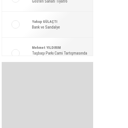
Gösteri Sanatı Tiyatro
Ekonomi
Spor
Yakup GÜLAÇTI
Magazin
Bank ve Sandalye
Sağlık
Mehmet YILDIRIM
Teknoloji
Taşbaşı Parkı Cami Tartışmasında
Amaç: Siyasi Hamle Mi?
Şaban KARAKAYA
Bize Akıl Verme Para Ver Diyenler,
Arada-Bir Parasızları Dinlesinler
Pınar HOLT
Kendini yeniden keşfet!