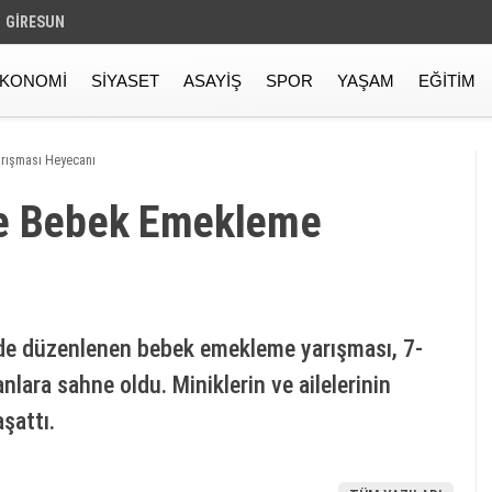
GIRESUN
KONOMI
SIYASET
ASAYIŞ
SPOR
YAŞAM
EĞITIM
rışması Heyecanı
de Bebek Emekleme
inde düzenlenen bebek emekleme yarışması, 7-
anlara sahne oldu. Miniklerin ve ailelerinin
aşattı.