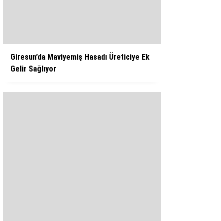
WhatsApp İhbar Hattı
Giresun’da Maviyemiş Hasadı Üreticiye Ek
Gelir Sağlıyor
Facebook
Instagram
Youtube