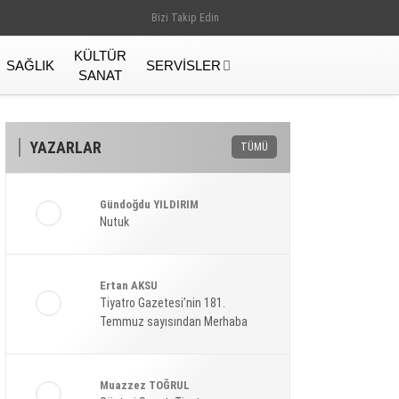
Bizi Takip Edin
KÜLTÜR
SAĞLIK
SERVISLER
SANAT
YAZARLAR
TÜMÜ
Gündoğdu YILDIRIM
Nutuk
Ertan AKSU
Tiyatro Gazetesi’nin 181.
Temmuz sayısından Merhaba
Gündem
Muazzez TOĞRUL