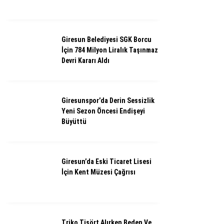
Giresun Belediyesi SGK Borcu
İçin 784 Milyon Liralık Taşınmaz
Devri Kararı Aldı
Giresunspor’da Derin Sessizlik
Yeni Sezon Öncesi Endişeyi
Büyüttü
Giresun’da Eski Ticaret Lisesi
İçin Kent Müzesi Çağrısı
Triko Tişört Alırken Beden Ve