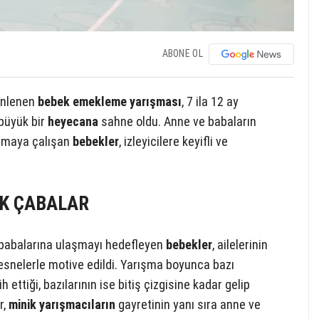
ABONE OL
zenlenen
bebek emekleme yarışması
, 7 ila 12 ay
 büyük bir
heyecana
sahne oldu. Anne ve babaların
aşmaya çalışan
bebekler
, izleyicilere keyifli ve
İK ÇABALAR
babalarına ulaşmayı hedefleyen
bebekler
, ailelerinin
nesnelerle motive edildi. Yarışma boyunca bazı
ettiği, bazılarının ise bitiş çizgisine kadar gelip
r,
minik yarışmacıların
gayretinin yanı sıra anne ve