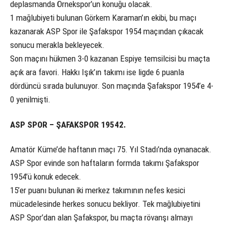
deplasmanda Örnekspor’un konuğu olacak.
1 mağlubiyeti bulunan Görkem Karaman’ın ekibi, bu maçı
kazanarak ASP Spor ile Şafakspor 1954 maçından çıkacak
sonucu merakla bekleyecek.
Son maçını hükmen 3-0 kazanan Espiye temsilcisi bu maçta
açık ara favori. Hakkı Işık’ın takımı ise ligde 6 puanla
dördüncü sırada bulunuyor. Son maçında Şafakspor 1954’e 4-
0 yenilmişti.
ASP SPOR – ŞAFAKSPOR 19542.
Amatör Küme’de haftanın maçı 75. Yıl Stadı’nda oynanacak.
ASP Spor evinde son haftaların formda takımı Şafakspor
1954’ü konuk edecek.
15’er puanı bulunan iki merkez takımının nefes kesici
mücadelesinde herkes sonucu bekliyor. Tek mağlubiyetini
ASP Spor’dan alan Şafakspor, bu maçta rövanşı almayı