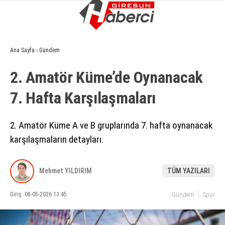
14
°
GIRESUN
Ana Sayfa
›
Gündem
GALERİ
VİDEO
YAZARLAR
2. Amatör Küme’de Oynanacak
GÜNDEM
7. Hafta Karşılaşmaları
EKONOMI
SIYASET
2. Amatör Küme A ve B gruplarında 7. hafta oynanacak
karşılaşmaların detayları.
ASAYIŞ
SPOR
Mehmet YILDIRIM
TÜM YAZILARI
YAŞAM
Giriş: 08-05-2026 13:45
Gündem
Spor
EĞITIM
SAĞLIK