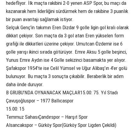
hedefliyor. İlk maçta rakibini 2-0 yenen ASP Spor, bu maçı da
kazanarak hem liderliğini sürdürmek hem de rakibine 3 puanlık
bir puan avantajı sağlamak istiyor.
Selçuk Genç’in takımın Eren Dizdar 9 golle ligin gol kralı olarak
dikkat çekiyor. Son maçta da 3 gol atan Eren yükselen form
grafiği ile dikkatleri üzerine çekiyor. Umutcan Özdemir ise 6
golle yarışı ikinci sırada götürüyor. Emre Aksu 5 golle beşinci,
Yunus Emre Aydın ise 4 Golle sekizinci basamakta yer alıyor.
Şafakspor 1954’te ise Celil Yümsel ve Uğur Alibaş’ın 4’er golü
bulunuyor. Bu maçta 3 sonuçta çıkabilir. Beraberlik bir adım
daha önde duruyor.
B GRUBU’NDA OYNANACAK MAÇLAR15.00: 75. Yıl Stadı
Çavuşoğluspor – 1977 Ballıcaspor
15.00: 15
Temmuz SahasıÇandırspor – Harşıt Spor
Alsancakspor – Gürköy Spor(Gürköy Spor Ligden Çekildi)