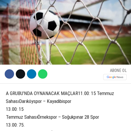
KÜLTÜR SANAT
WhatsApp İhbar Hattı
SERVISLER
Facebook
ABONE OL
Instagram
A GRUBU’NDA OYNANACAK MAÇLAR11.00: 15 Temmuz
Youtube
SahasıDarıköyspor – Kayadibispor
13.00: 15
Temmuz SahasıÖrnekspor – Soğukpınar 28 Spor
13.00: 75.