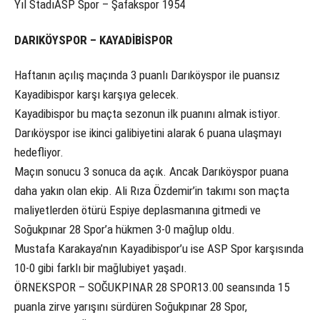
Yıl StadıASP Spor – Şafakspor 1954
DARIKÖYSPOR – KAYADİBİSPOR
Haftanın açılış maçında 3 puanlı Darıköyspor ile puansız
Kayadibispor karşı karşıya gelecek.
Kayadibispor bu maçta sezonun ilk puanını almak istiyor.
Darıköyspor ise ikinci galibiyetini alarak 6 puana ulaşmayı
hedefliyor.
Maçın sonucu 3 sonuca da açık. Ancak Darıköyspor puana
daha yakın olan ekip. Ali Rıza Özdemir’in takımı son maçta
maliyetlerden ötürü Espiye deplasmanına gitmedi ve
Soğukpınar 28 Spor’a hükmen 3-0 mağlup oldu.
Mustafa Karakaya’nın Kayadibispor’u ise ASP Spor karşısında
10-0 gibi farklı bir mağlubiyet yaşadı.
ÖRNEKSPOR – SOĞUKPINAR 28 SPOR13.00 seansında 15
puanla zirve yarışını sürdüren Soğukpınar 28 Spor,