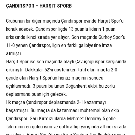
ÇANDIRSPOR – HARŞIT SPORB
Grubunun bir diğer maçında Çandırspor evinde Harşıt Spor’u
konuk edecek. Çandırspor ligde 13 puanla liderin 1 puan
arkasında ikinci sırada yer alıyor. Son maçında Gürköy Spor’u
11-0 yenen Çandırspor, ligin en farklı galibiyetine imza
atmıştı.
Harşıt Spor ise son maçında olaylı Çavuşoğluspor karşısında
çıkmıştı. Dakikalar 52’yi gösterirken tatil olan maçta 2-0
geride olan Harşıt Spor’un henüz maçının sonucu
açıklanmadı. 3 puanı bulunan Doğankent ekibi, bu zorlu
deplasmana puan için gelecek.
İlk maçta Çandırspor deplasmanda 2-1 kazanmayı
başarmıştı. Bu maçta da kazanması muhtemel olan ekip
Çandırspor. Sarı Kırmızılılarda Mehmet Demiray 5 golle
takımının en golcü ismi ve gol krallığı yarışında altıncı sırada
yer alıyor. Harşıt Spor’da ise Eren Şağban 4 golle dokuzuncu