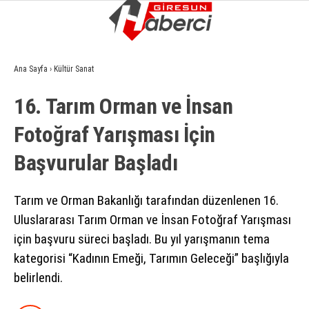
5.5
°
GIRESUN
Ana Sayfa
›
Kültür Sanat
GALERİ
VİDEO
YAZARLAR
16. Tarım Orman ve İnsan
GÜNDEM
Fotoğraf Yarışması İçin
EKONOMI
Başvurular Başladı
SIYASET
ASAYIŞ
Tarım ve Orman Bakanlığı tarafından düzenlenen 16.
Uluslararası Tarım Orman ve İnsan Fotoğraf Yarışması
SPOR
için başvuru süreci başladı. Bu yıl yarışmanın tema
YAŞAM
kategorisi “Kadının Emeği, Tarımın Geleceği” başlığıyla
belirlendi.
EĞITIM
SAĞLIK