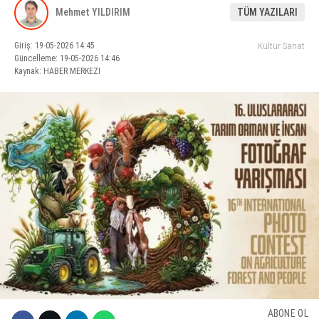
Mehmet YILDIRIM
TÜM YAZILARI
KÜLTÜR SANAT
Giriş: 19-05-2026 14:45
Kültür Sanat
WhatsApp İhbar Hattı
SERVISLER
Güncelleme: 19-05-2026 14:46
Kaynak: HABER MERKEZI
Facebook
Instagram
Youtube
ABONE OL