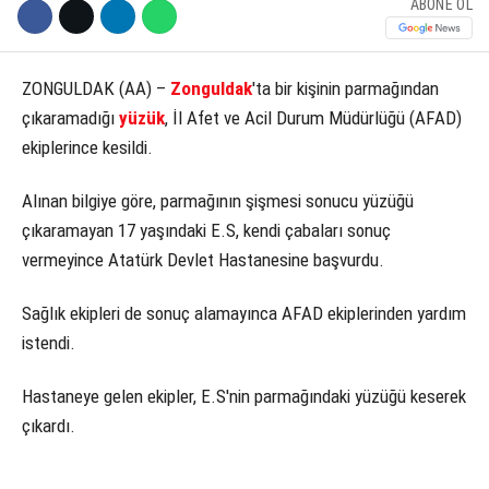
ABONE OL
KÜLTÜR SANAT
WhatsApp İhbar Hattı
SERVISLER
ZONGULDAK (AA) –
Zonguldak
'ta bir kişinin parmağından
çıkaramadığı
yüzük
, İl Afet ve Acil Durum Müdürlüğü (AFAD)
ekiplerince kesildi.
Facebook
Alınan bilgiye göre, parmağının şişmesi sonucu yüzüğü
çıkaramayan 17 yaşındaki E.S, kendi çabaları sonuç
vermeyince Atatürk Devlet Hastanesine başvurdu.
Instagram
Sağlık ekipleri de sonuç alamayınca AFAD ekiplerinden yardım
istendi.
Youtube
Hastaneye gelen ekipler, E.S'nin parmağındaki yüzüğü keserek
çıkardı.