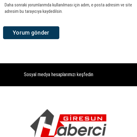
Daha sonraki yorumlarımda kullanılması için adım, e-posta adresim ve site
adresim bu tarayıcıya kaydedilsin.
Sosyal medya hesaplarımızı keşfedin