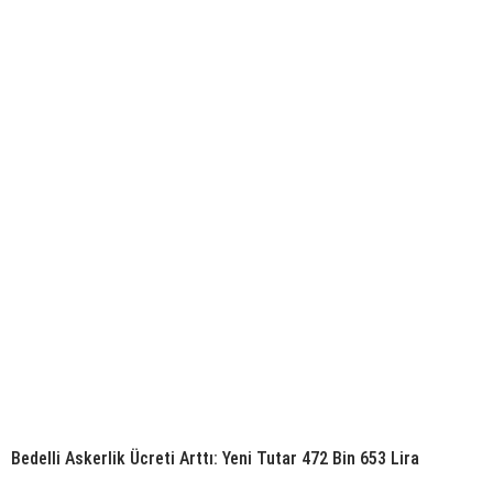
Bedelli Askerlik Ücreti Arttı: Yeni Tutar 472 Bin 653 Lira