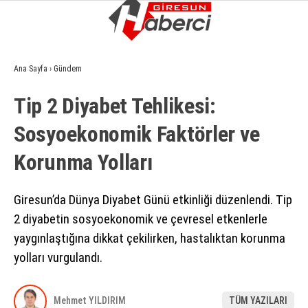
14.8
°
GIRESUN
Ana Sayfa
›
Gündem
GALERİ
VİDEO
YAZARLAR
Tip 2 Diyabet Tehlikesi:
GÜNDEM
Sosyoekonomik Faktörler ve
EKONOMI
Korunma Yolları
SIYASET
ASAYIŞ
Giresun’da Dünya Diyabet Günü etkinliği düzenlendi. Tip
2 diyabetin sosyoekonomik ve çevresel etkenlerle
SPOR
yaygınlaştığına dikkat çekilirken, hastalıktan korunma
YAŞAM
yolları vurgulandı.
EĞITIM
Mehmet YILDIRIM
TÜM YAZILARI
SAĞLIK