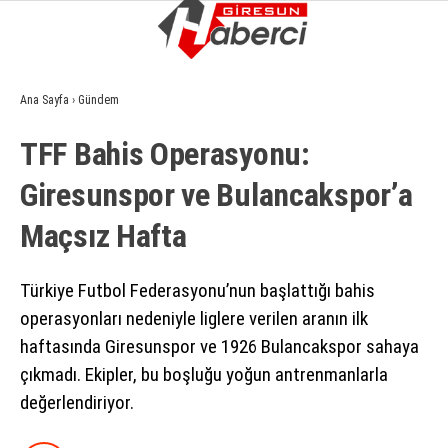
15.9
°
GIRESUN
Ana Sayfa
›
Gündem
GALERİ
VİDEO
YAZARLAR
TFF Bahis Operasyonu:
GÜNDEM
Giresunspor ve Bulancakspor’a
EKONOMI
Maçsız Hafta
SIYASET
ASAYIŞ
Türkiye Futbol Federasyonu’nun başlattığı bahis
operasyonları nedeniyle liglere verilen aranın ilk
SPOR
haftasında Giresunspor ve 1926 Bulancakspor sahaya
YAŞAM
çıkmadı. Ekipler, bu boşluğu yoğun antrenmanlarla
değerlendiriyor.
EĞITIM
SAĞLIK