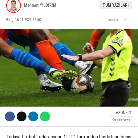
Mehmet YILDIRIM
TÜM YAZILARI
KÜLTÜR SANAT
Giriş: 16-11-2025 12:50
Gündem
Spor
WhatsApp İhbar Hattı
SERVISLER
Facebook
Instagram
Youtube
ABONE OL
Türkiye Futbol Federasyonu (TFF) tarafından başlatılan bahis