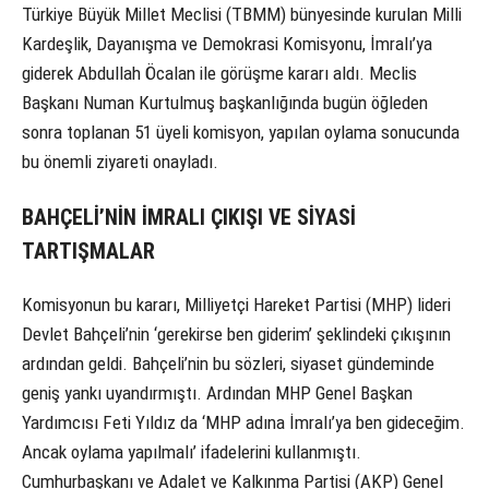
Türkiye Büyük Millet Meclisi (TBMM) bünyesinde kurulan Milli
Kardeşlik, Dayanışma ve Demokrasi Komisyonu, İmralı’ya
giderek Abdullah Öcalan ile görüşme kararı aldı. Meclis
Başkanı Numan Kurtulmuş başkanlığında bugün öğleden
sonra toplanan 51 üyeli komisyon, yapılan oylama sonucunda
bu önemli ziyareti onayladı.
BAHÇELİ’NİN İMRALI ÇIKIŞI VE SİYASİ
TARTIŞMALAR
Komisyonun bu kararı, Milliyetçi Hareket Partisi (MHP) lideri
Devlet Bahçeli’nin ‘gerekirse ben giderim’ şeklindeki çıkışının
ardından geldi. Bahçeli’nin bu sözleri, siyaset gündeminde
geniş yankı uyandırmıştı. Ardından MHP Genel Başkan
Yardımcısı Feti Yıldız da ‘MHP adına İmralı’ya ben gideceğim.
Ancak oylama yapılmalı’ ifadelerini kullanmıştı.
Cumhurbaşkanı ve Adalet ve Kalkınma Partisi (AKP) Genel