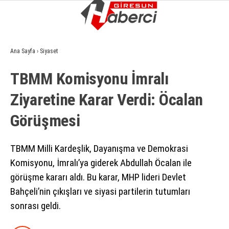
13.9
°
GIRESUN
Ana Sayfa
›
Siyaset
GALERİ
VİDEO
YAZARLAR
TBMM Komisyonu İmralı
GÜNDEM
Ziyaretine Karar Verdi: Öcalan
EKONOMI
Görüşmesi
SIYASET
ASAYIŞ
TBMM Milli Kardeşlik, Dayanışma ve Demokrasi
Komisyonu, İmralı’ya giderek Abdullah Öcalan ile
SPOR
görüşme kararı aldı. Bu karar, MHP lideri Devlet
YAŞAM
Bahçeli’nin çıkışları ve siyasi partilerin tutumları
sonrası geldi.
EĞITIM
SAĞLIK