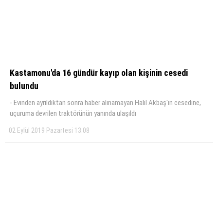
KÜLTÜR SANAT
WhatsApp İhbar Hattı
SERVISLER
Kastamonu'da 16 gündür kayıp olan kişinin cesedi
bulundu
Facebook
- Evinden ayrıldıktan sonra haber alınamayan Halil Akbaş'ın cesedine,
uçuruma devrilen traktörünün yanında ulaşıldı
Instagram
02 Eylül 2019 Pazartesi 13:08
Youtube