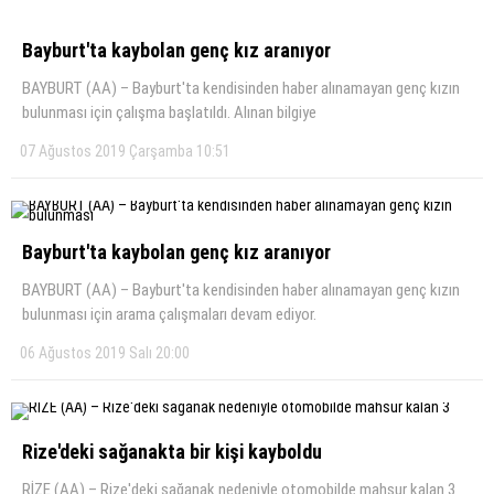
Bayburt'ta kaybolan genç kız aranıyor
BAYBURT (AA) – Bayburt'ta kendisinden haber alınamayan genç kızın
bulunması için çalışma başlatıldı. Alınan bilgiye
07 Ağustos 2019 Çarşamba 10:51
Bayburt'ta kaybolan genç kız aranıyor
BAYBURT (AA) – Bayburt'ta kendisinden haber alınamayan genç kızın
bulunması için arama çalışmaları devam ediyor.
06 Ağustos 2019 Salı 20:00
Rize'deki sağanakta bir kişi kayboldu
RİZE (AA) – Rize'deki sağanak nedeniyle otomobilde mahsur kalan 3