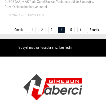
DÜZCE (AA) – AK Parti Genel Başkan Yardımcısı Jülide Sarıeroğlu,
Düzce'deki su baskını ve toprak
19 Temmuz 2019 Cuma 13:00
Önceki
1
2
3
4
5
6
Sonraki
Sosyal medya hesaplarımızı keşfedin