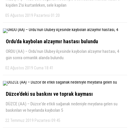
kişiden 2'si kurtarılırken, sele kapılan
05 Ağustos 2019 Pazartesi 01:20
Ordu'da kaybolan alzaymır hastası bulundu
ORDU (AA) – Ordu'nun Ulubey ilçesinde kaybolan alzaymır hastası, 4
gün sonra ormanlık alanda bulundu.
02 Ağustos 2019 Cuma 18:41
Düzce'deki su baskını ve toprak kayması
DÜZCE (AA) – Düzce'de etkili sağanak nedeniyle meydana gelen su
baskınları ve heyelanda kaybolan 5
22 Temmuz 2019 Pazartesi 09:45