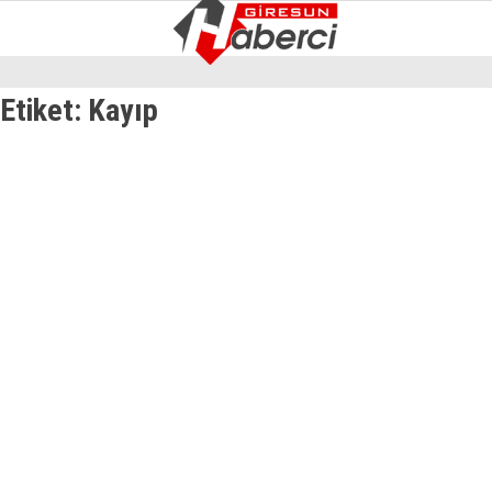
16
°
GIRESUN
Etiket:
Kayıp
GALERİ
VİDEO
YAZARLAR
GÜNDEM
EKONOMI
SIYASET
ASAYIŞ
SPOR
YAŞAM
EĞITIM
SAĞLIK