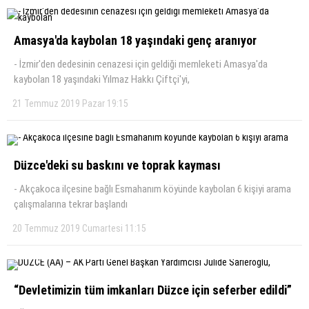
Amasya'da kaybolan 18 yaşındaki genç aranıyor
- İzmir'den dedesinin cenazesi için geldiği memleketi Amasya'da
kaybolan 18 yaşındaki Yılmaz Hakkı Çiftçi'yi,
21 Temmuz 2019 Pazar 19:15
Düzce'deki su baskını ve toprak kayması
- Akçakoca ilçesine bağlı Esmahanım köyünde kaybolan 6 kişiyi arama
çalışmalarına tekrar başlandı
20 Temmuz 2019 Cumartesi 11:15
“Devletimizin tüm imkanları Düzce için seferber edildi”