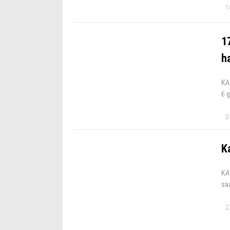
1
1
h
KA
6 g
0
K
KA
sa
2