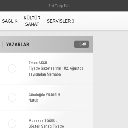
Bizi Takip Edin
KÜLTÜR
SAĞLIK
SERVISLER
SANAT
YAZARLAR
TÜMÜ
Ertan AKSU
Tiyatro Gazetesi’nin 182. Ağustos
sayısından Merhaba
Gündoğdu YILDIRIM
Nutuk
Gündem
Muazzez TOĞRUL
Gösteri Sanatı Tiyatro