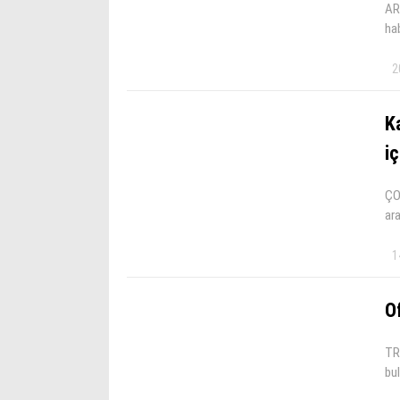
AR
ha
2
K
i
ÇO
ara
1
O
TR
bul