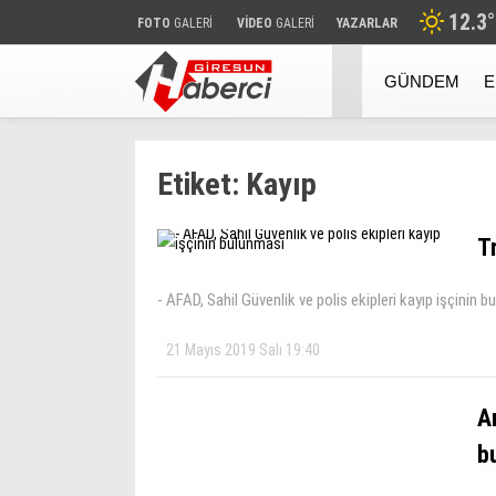
12.3
°
FOTO
GALERİ
VİDEO
GALERİ
YAZARLAR
GÜNDEM
E
Etiket:
Kayıp
T
- AFAD, Sahil Güvenlik ve polis ekipleri kayıp işçinin 
21 Mayıs 2019 Salı 19:40
Ar
b