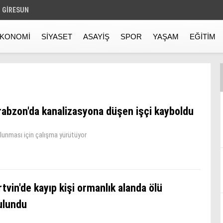
GIRESUN
KONOMI
SIYASET
ASAYIŞ
SPOR
YAŞAM
EĞITIM
rabzon'da kanalizasyona düşen işçi kayboldu
bulunması için çalışma yürütüyor
tvin'de kayıp kişi ormanlık alanda ölü
ulundu