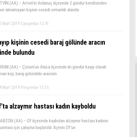
TVİN (AA) – Artvin'in Ardanuç ilçesinde 2 gündür kendisinden
ber alınamayan kişinin cesedi ormanlık alanda
0 Mart 2019 Çarşamba 12:41
ayıp kişinin cesedi baraj gölünde aracın
çinde bulundu
RUM (AA) – Çorum'un Alaca ilçesinde iki gündür kayıp olarak
nan kişi, baraj gölündeki aracının
4 Mart 2019 Perşembe 15:15
f'ta alzaymır hastası kadın kayboldu
ABZON (AA) – Of ilçesinde kaybolan alzaymır hastası kadının
unması için çalışma başlatıldı. İlçenin Of’un