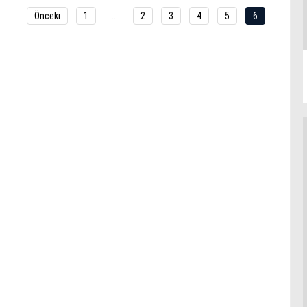
Önceki
1
…
2
3
4
5
6