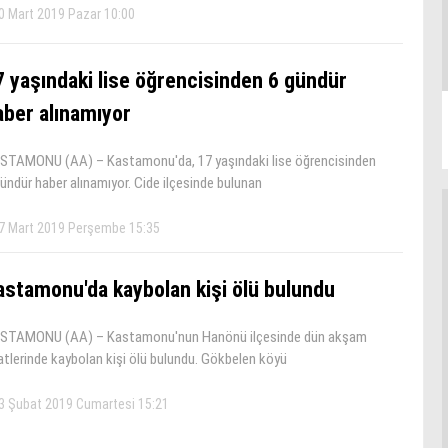
0 Mart 2019 Pazar 10:00
7 yaşındaki lise öğrencisinden 6 gündür
aber alınamıyor
STAMONU (AA) – Kastamonu'da, 17 yaşındaki lise öğrencisinden
ündür haber alınamıyor. Cide ilçesinde bulunan
7 Mart 2019 Perşembe 15:35
astamonu'da kaybolan kişi ölü bulundu
STAMONU (AA) – Kastamonu'nun Hanönü ilçesinde dün akşam
atlerinde kaybolan kişi ölü bulundu. Gökbelen köyü
3 Şubat 2019 Cumartesi 15:21