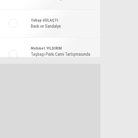
Ekonomi
Spor
Yakup GÜLAÇTI
Bank ve Sandalye
Magazin
Sağlık
Mehmet YILDIRIM
Teknoloji
Taşbaşı Parkı Cami Tartışmasında
Amaç: Siyasi Hamle Mi?
Şaban KARAKAYA
Bize Akıl Verme Para Ver Diyenler,
Arada-Bir Parasızları Dinlesinler
Pınar HOLT
Kendini yeniden keşfet!