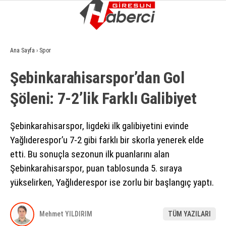
14.1
°
GIRESUN
Ana Sayfa
›
Spor
GALERİ
VİDEO
YAZARLAR
Şebinkarahisarspor’dan Gol
GÜNDEM
Şöleni: 7-2’lik Farklı Galibiyet
EKONOMI
SIYASET
Şebinkarahisarspor, ligdeki ilk galibiyetini evinde
Yağlıderespor’u 7-2 gibi farklı bir skorla yenerek elde
ASAYIŞ
etti. Bu sonuçla sezonun ilk puanlarını alan
SPOR
Şebinkarahisarspor, puan tablosunda 5. sıraya
yükselirken, Yağlıderespor ise zorlu bir başlangıç yaptı.
YAŞAM
EĞITIM
Mehmet YILDIRIM
TÜM YAZILARI
SAĞLIK