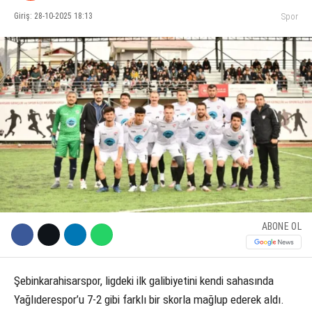
Giriş: 28-10-2025 18:13
Spor
KÜLTÜR SANAT
WhatsApp İhbar Hattı
SERVISLER
Facebook
Instagram
Youtube
ABONE OL
Şebinkarahisarspor, ligdeki ilk galibiyetini kendi sahasında
Yağlıderespor’u 7-2 gibi farklı bir skorla mağlup ederek aldı.