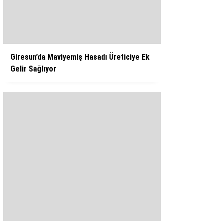
WhatsApp İhbar Hattı
Giresun’da Maviyemiş Hasadı Üreticiye Ek
Gelir Sağlıyor
Facebook
Instagram
Youtube