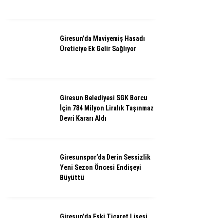
Giresun’da Maviyemiş Hasadı
Üreticiye Ek Gelir Sağlıyor
Giresun Belediyesi SGK Borcu
İçin 784 Milyon Liralık Taşınmaz
Devri Kararı Aldı
Giresunspor’da Derin Sessizlik
Yeni Sezon Öncesi Endişeyi
Büyüttü
Giresun’da Eski Ticaret Lisesi