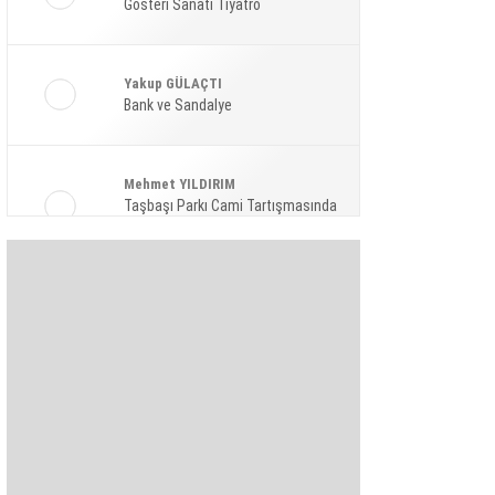
Gösteri Sanatı Tiyatro
Ekonomi
Spor
Yakup GÜLAÇTI
Magazin
Bank ve Sandalye
Sağlık
Mehmet YILDIRIM
Teknoloji
Taşbaşı Parkı Cami Tartışmasında
Amaç: Siyasi Hamle Mi?
Şaban KARAKAYA
Bize Akıl Verme Para Ver Diyenler,
Arada-Bir Parasızları Dinlesinler
Pınar HOLT
Kendini yeniden keşfet!