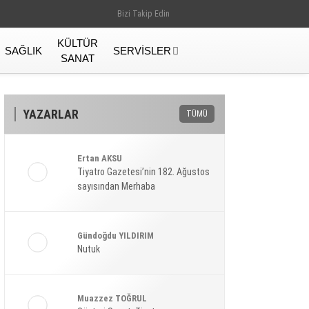
Bizi Takip Edin
KÜLTÜR
SAĞLIK
SERVISLER
SANAT
YAZARLAR
TÜMÜ
Ertan AKSU
Tiyatro Gazetesi’nin 182. Ağustos
sayısından Merhaba
Gündoğdu YILDIRIM
Nutuk
Gündem
Muazzez TOĞRUL