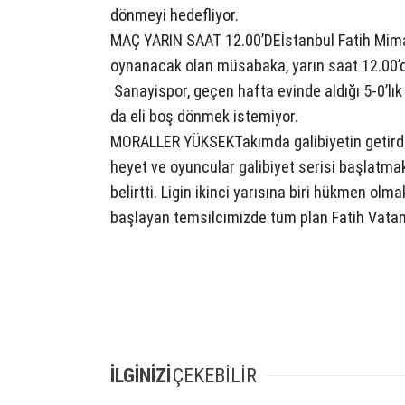
dönmeyi hedefliyor.
MAÇ YARIN SAAT 12.00’DEİstanbul Fatih Mimar 
oynanacak olan müsabaka, yarın saat 12.00’de
Sanayispor, geçen hafta evinde aldığı 5-0’lık
da eli boş dönmek istemiyor.
MORALLER YÜKSEKTakımda galibiyetin getirdiğ
heyet ve oyuncular galibiyet serisi başlatma
belirtti. Ligin ikinci yarısına biri hükmen olma
başlayan temsilcimizde tüm plan Fatih Vata
İLGİNİZİ
ÇEKEBİLİR