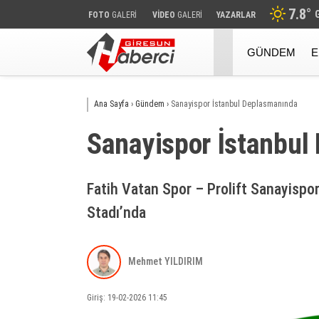
7.8
°
FOTO
GALERİ
VİDEO
GALERİ
YAZARLAR
GÜNDEM
E
Ana Sayfa
›
Gündem
›
Sanayispor İstanbul Deplasmanında
Sanayispor İstanbul
Fatih Vatan Spor – Prolift Sanayispor
Stadı’nda
Mehmet YILDIRIM
Giriş: 19-02-2026 11:45