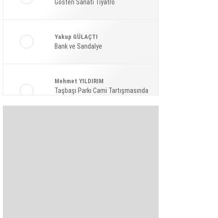
Gösteri Sanatı Tiyatro
Ekonomi
Spor
Yakup GÜLAÇTI
Magazin
Bank ve Sandalye
Sağlık
Mehmet YILDIRIM
Teknoloji
Taşbaşı Parkı Cami Tartışmasında
Amaç: Siyasi Hamle Mi?
Şaban KARAKAYA
Bize Akıl Verme Para Ver Diyenler,
Arada-Bir Parasızları Dinlesinler
Pınar HOLT
Kendini yeniden keşfet!