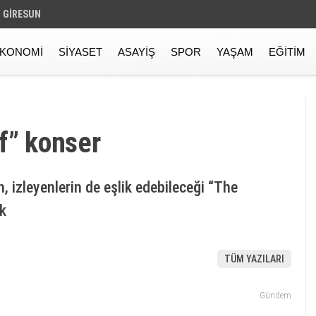
GIRESUN
KONOMI
SIYASET
ASAYIŞ
SPOR
YAŞAM
EĞITIM
f” konser
, izleyenlerin de eşlik edebileceği “The
k
TÜM YAZILARI
Gündem