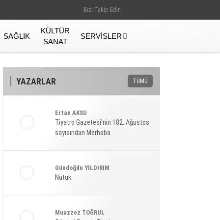
Bizi Takip Edin
KÜLTÜR
SAĞLIK
SERVISLER
SANAT
YAZARLAR
TÜMÜ
Ertan AKSU
Tiyatro Gazetesi’nin 182. Ağustos
sayısından Merhaba
Gündoğdu YILDIRIM
Nutuk
Gündem
Muazzez TOĞRUL