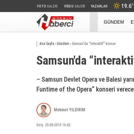
19.6
°
FOTO
GALERİ
VİDEO
GALERİ
YAZARLAR
GÜNDEM
E
Ana Sayfa
›
Gündem
›
Samsun'da “interaktif” konser
Samsun'da “interakti
– Samsun Devlet Opera ve Balesi yarın
Funtime of the Opera” konseri verece
Mehmet YILDIRIM
Giriş: 25-09-2019 16:43