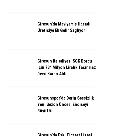
Giresun’da Maviyemiş Hasadı
Üreticiye Ek Gelir Sağlıyor
Giresun Belediyesi SGK Borcu
İçin 784 Milyon Liralık Taşınmaz
Devri Kararı Aldı
Giresunspor’da Derin Sessizlik
Yeni Sezon Öncesi Endişeyi
Büyüttü
Giresun’da Eski Ticaret Lisesi