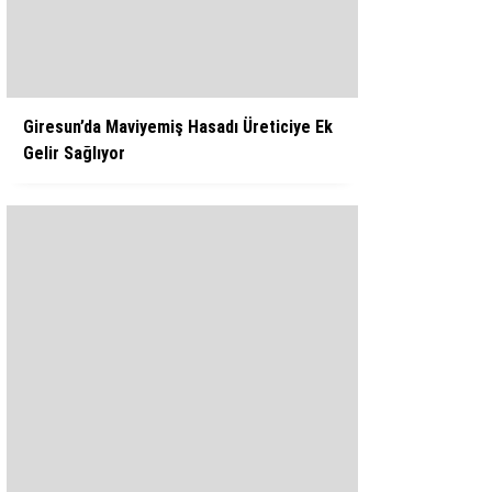
WhatsApp İhbar Hattı
Giresun’da Maviyemiş Hasadı Üreticiye Ek
Gelir Sağlıyor
Facebook
Instagram
Youtube