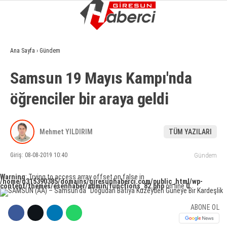
9.8
°
GIRESUN
Ana Sayfa
›
Gündem
GALERİ
VİDEO
YAZARLAR
Samsun 19 Mayıs Kampı'nda
GÜNDEM
öğrenciler bir araya geldi
EKONOMI
SIYASET
Mehmet YILDIRIM
TÜM YAZILARI
ASAYIŞ
Giriş: 08-08-2019 10:40
Gündem
SPOR
Warning
: Trying to access array offset on false in
/home/u315390385/domains/giresunhaberci.com/public_html/wp-
YAŞAM
content/themes/esenhaber/admin/functions_82.php
on line
0
EĞITIM
ABONE OL
SAĞLIK