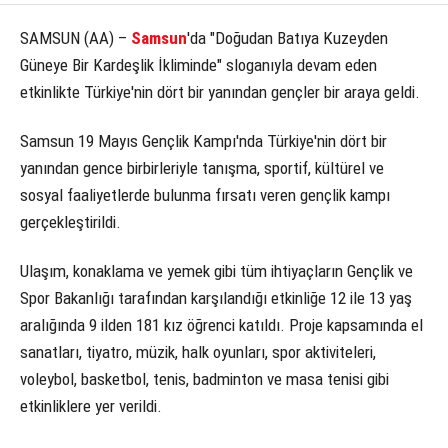
SAMSUN (AA) –
Samsun
'da "Doğudan Batıya Kuzeyden
KÜLTÜR SANAT
Güneye Bir Kardeşlik İkliminde" sloganıyla devam eden
WhatsApp İhbar Hattı
SERVISLER
etkinlikte Türkiye'nin dört bir yanından gençler bir araya geldi.
Samsun 19 Mayıs Gençlik Kampı'nda Türkiye'nin dört bir
yanından gence birbirleriyle tanışma, sportif, kültürel ve
Facebook
sosyal faaliyetlerde bulunma fırsatı veren gençlik kampı
gerçekleştirildi.
Instagram
Ulaşım, konaklama ve yemek gibi tüm ihtiyaçların Gençlik ve
Spor Bakanlığı tarafından karşılandığı etkinliğe 12 ile 13 yaş
Youtube
aralığında 9 ilden 181 kız öğrenci katıldı. Proje kapsamında el
sanatları, tiyatro, müzik, halk oyunları, spor aktiviteleri,
voleybol, basketbol, tenis, badminton ve masa tenisi gibi
etkinliklere yer verildi.