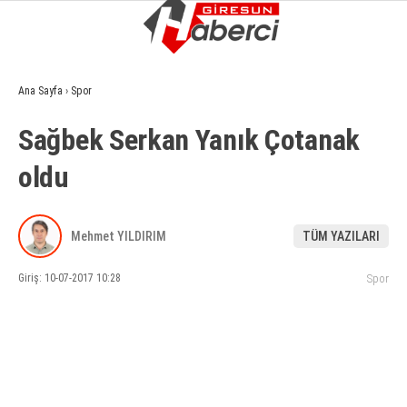
7.3
°
GIRESUN
Ana Sayfa
›
Spor
GALERİ
VİDEO
YAZARLAR
Sağbek Serkan Yanık Çotanak
GÜNDEM
oldu
EKONOMI
SIYASET
Mehmet YILDIRIM
TÜM YAZILARI
ASAYIŞ
Giriş: 10-07-2017 10:28
Spor
SPOR
YAŞAM
EĞITIM
SAĞLIK