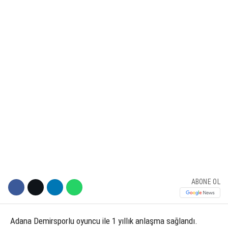
KÜLTÜR SANAT
WhatsApp İhbar Hattı
SERVISLER
Facebook
Instagram
Youtube
ABONE OL
Adana Demirsporlu oyuncu ile 1 yıllık anlaşma sağlandı.