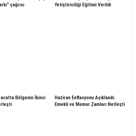
arkı” çağrısı
Yetiştiriciliği Eğitimi Verildi
racatta Bölgenin İkinci
Haziran Enflasyonu Açıklandı:
rleşti
Emekli ve Memur Zamları Netleşti