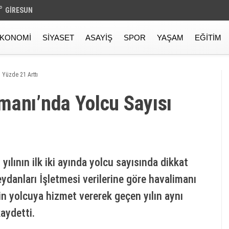
°
GIRESUN
KONOMI
SIYASET
ASAYIŞ
SPOR
YAŞAM
EĞITIM
 Yüzde 21 Arttı
manı’nda Yolcu Sayısı
lının ilk iki ayında yolcu sayısında dikkat
eydanları İşletmesi verilerine göre havalimanı
 yolcuya hizmet vererek geçen yılın aynı
aydetti.