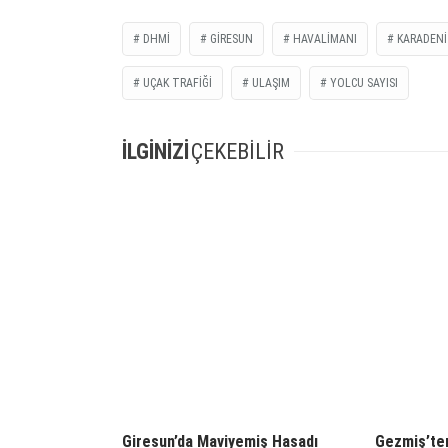
DHMI
GIRESUN
HAVALIMANI
KARADENI
UÇAK TRAFIĞI
ULAŞIM
YOLCU SAYISI
İLGİNİZİ
ÇEKEBİLİR
Giresun’da Maviyemiş Hasadı
Gezmiş’ten