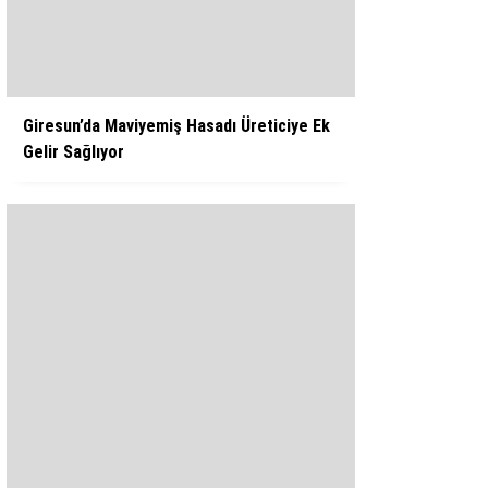
WhatsApp İhbar Hattı
Giresun’da Maviyemiş Hasadı Üreticiye Ek
Gelir Sağlıyor
Facebook
Instagram
Youtube