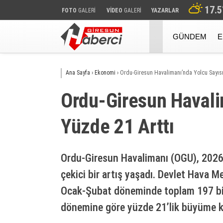
17.5
FOTO
GALERİ
VİDEO
GALERİ
YAZARLAR
GÜNDEM
E
Ana Sayfa
›
Ekonomi
›
Ordu-Giresun Havalimanı’nda Yolcu Sayısı
Ordu-Giresun Havali
Yüzde 21 Arttı
Ordu-Giresun Havalimanı (OGU), 2026 yı
çekici bir artış yaşadı. Devlet Hava M
Ocak-Şubat döneminde toplam 197 bin
dönemine göre yüzde 21’lik büyüme k