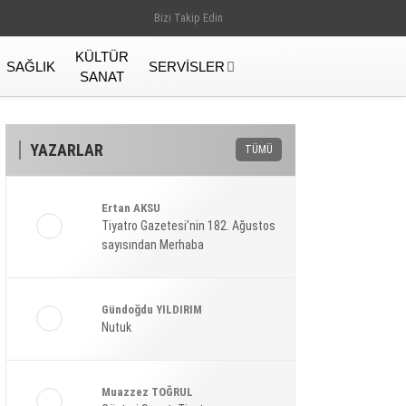
Bizi Takip Edin
KÜLTÜR
SAĞLIK
SERVISLER
SANAT
YAZARLAR
TÜMÜ
Ertan AKSU
Tiyatro Gazetesi’nin 182. Ağustos
sayısından Merhaba
Gündoğdu YILDIRIM
Nutuk
Gündem
Muazzez TOĞRUL