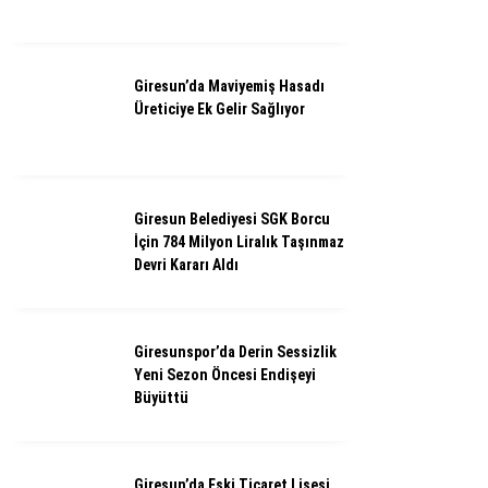
Giresun’da Maviyemiş Hasadı
Üreticiye Ek Gelir Sağlıyor
Giresun Belediyesi SGK Borcu
İçin 784 Milyon Liralık Taşınmaz
Devri Kararı Aldı
Giresunspor’da Derin Sessizlik
Yeni Sezon Öncesi Endişeyi
Büyüttü
Giresun’da Eski Ticaret Lisesi