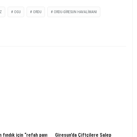
Z
OGU
ORDU
ORDU-GIRESUN HAVALIMANI
 fındık için “refah payı
Giresun’da Çiftçilere Salep