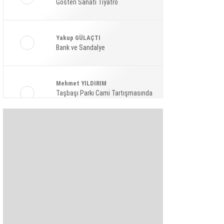
Gösteri Sanatı Tiyatro
Ekonomi
Spor
Yakup GÜLAÇTI
Magazin
Bank ve Sandalye
Sağlık
Mehmet YILDIRIM
Teknoloji
Taşbaşı Parkı Cami Tartışmasında
Amaç: Siyasi Hamle Mi?
Şaban KARAKAYA
Bize Akıl Verme Para Ver Diyenler,
Arada-Bir Parasızları Dinlesinler
Pınar HOLT
Kendini yeniden keşfet!