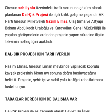
Giresun
sahil yolu
üzerindeki trafik sorununa çözüm olarak
planlanan
Dal-Çık Projesi
ile ilgili kritik gelişme yaşandı. AK
Parti Giresun Milletvekili
Nazım Elmas
, Ulaştırma ve Altyapı
Bakanı Abdülkadir Uraloğlu ve Karayolları Genel Müdürlüğü ile
yapılan görüşmelerin ardından projenin yapım sürecine ilişkin
takvimin netleştiğini açıkladı.
DAL-ÇIK PROJESİ İÇİN TARİH VERİLDİ
Nazım Elmas, Giresun Liman mevkiinde yapılacak köprülü
kavşak projesinin Nisan ayı sonuna doğru başlayacağını
belirtti. Projenin, şehir içi ve sahil yolu trafiğini rahatlatması
hedefleniyor.
TABAKLAR DERESİ İÇİN DE ÇALIŞMA VAR
Dal-Çık Projesi ile eş zamanlı olarak Devlet Su İşleri