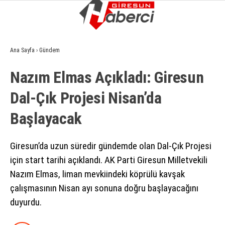
10.6
°
GIRESUN
Ana Sayfa
›
Gündem
GALERİ
VİDEO
YAZARLAR
Nazım Elmas Açıkladı: Giresun
GÜNDEM
Dal-Çık Projesi Nisan’da
EKONOMI
Başlayacak
SIYASET
ASAYIŞ
Giresun’da uzun süredir gündemde olan Dal-Çık Projesi
için start tarihi açıklandı. AK Parti Giresun Milletvekili
SPOR
Nazım Elmas, liman mevkiindeki köprülü kavşak
YAŞAM
çalışmasının Nisan ayı sonuna doğru başlayacağını
duyurdu.
EĞITIM
SAĞLIK