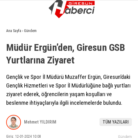
6
°
GIRESUN
Ana Sayfa
›
Gündem
GALERİ
VİDEO
YAZARLAR
Müdür Ergün’den, Giresun GSB
GÜNDEM
Yurtlarına Ziyaret
EKONOMI
SIYASET
Gençlik ve Spor İl Müdürü Muzaffer Ergün, Giresun’daki
Gençlik Hizmetleri ve Spor İl Müdürlüğüne bağlı yurtları
ASAYIŞ
ziyaret ederek, öğrencilerin yaşam koşulları ve
SPOR
beslenme ihtiyaçlarıyla ilgili incelemelerde bulundu.
YAŞAM
Mehmet YILDIRIM
TÜM YAZILARI
EĞITIM
Giriş: 12-01-2024 10:08
Gündem
SAĞLIK