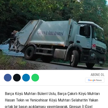
KÜLTÜR SANAT
WhatsApp İhbar Hattı
SERVISLER
Facebook
Instagram
ABONE OL
Youtube
Barça Köyü Muhtarı Bülent Uslu, Barça Çakırlı Köyü Muhtarı
Hasan Tekin ve Yenicehisar Köyü Muhtarı Selahattin Yakan
ortak bir basın açıklaması yayımlayarak, Giresun İl Özel