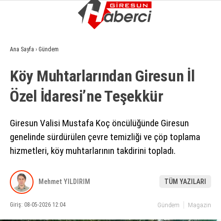
13.3
°
GIRESUN
Ana Sayfa
›
Gündem
GALERİ
VİDEO
YAZARLAR
Köy Muhtarlarından Giresun İl
GÜNDEM
Özel İdaresi’ne Teşekkür
EKONOMI
SIYASET
Giresun Valisi Mustafa Koç öncülüğünde Giresun
genelinde sürdürülen çevre temizliği ve çöp toplama
ASAYIŞ
hizmetleri, köy muhtarlarının takdirini topladı.
SPOR
YAŞAM
Mehmet YILDIRIM
TÜM YAZILARI
EĞITIM
Giriş: 08-05-2026 12:04
Gündem
Magazin
SAĞLIK