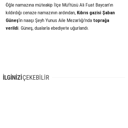
Öğle namazına müteakip İlçe Müftüsü Ali Fuat Baycan’ın
kıldırdığı cenaze namazının ardından,
Kıbrıs gazisi Şaban
Güneş
‘in naaşı Şeyh Yunus Aile Mezarlığı’nda
toprağa
verildi
. Güneş, dualarla ebediyete uğurlandı.
İLGİNİZİ
ÇEKEBİLİR