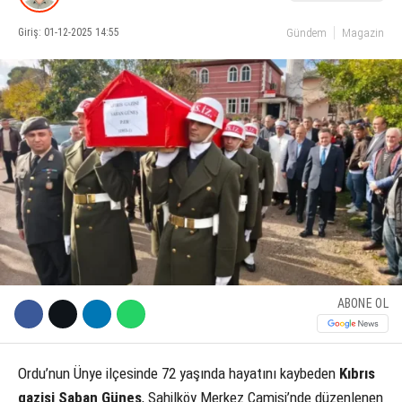
Giriş: 01-12-2025 14:55
Gündem
Magazin
KÜLTÜR SANAT
WhatsApp İhbar Hattı
SERVISLER
Facebook
Instagram
Youtube
ABONE OL
Ordu’nun Ünye ilçesinde 72 yaşında hayatını kaybeden
Kıbrıs
gazisi Şaban Güneş
, Sahilköy Merkez Camisi’nde düzenlenen