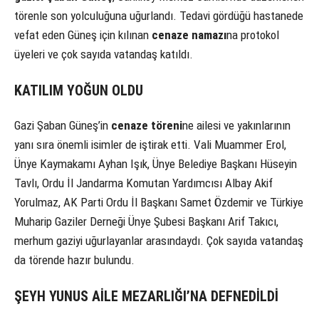
törenle son yolculuğuna uğurlandı. Tedavi gördüğü hastanede
vefat eden Güneş için kılınan
cenaze namazı
na protokol
üyeleri ve çok sayıda vatandaş katıldı.
KATILIM YOĞUN OLDU
Gazi Şaban Güneş’in
cenaze töreni
ne ailesi ve yakınlarının
yanı sıra önemli isimler de iştirak etti. Vali Muammer Erol,
Ünye Kaymakamı Ayhan Işık, Ünye Belediye Başkanı Hüseyin
Tavlı, Ordu İl Jandarma Komutan Yardımcısı Albay Akif
Yorulmaz, AK Parti Ordu İl Başkanı Samet Özdemir ve Türkiye
Muharip Gaziler Derneği Ünye Şubesi Başkanı Arif Takıcı,
merhum gaziyi uğurlayanlar arasındaydı. Çok sayıda vatandaş
da törende hazır bulundu.
ŞEYH YUNUS AİLE MEZARLIĞI’NA DEFNEDİLDİ