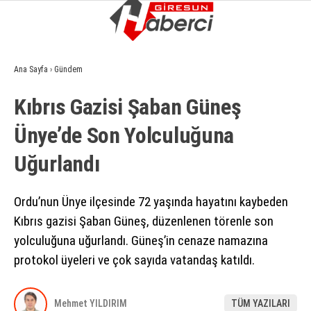
12.7
°
GIRESUN
Ana Sayfa
›
Gündem
GALERİ
VİDEO
YAZARLAR
Kıbrıs Gazisi Şaban Güneş
GÜNDEM
Ünye’de Son Yolculuğuna
EKONOMI
Uğurlandı
SIYASET
ASAYIŞ
Ordu’nun Ünye ilçesinde 72 yaşında hayatını kaybeden
Kıbrıs gazisi Şaban Güneş, düzenlenen törenle son
SPOR
yolculuğuna uğurlandı. Güneş’in cenaze namazına
YAŞAM
protokol üyeleri ve çok sayıda vatandaş katıldı.
EĞITIM
Mehmet YILDIRIM
TÜM YAZILARI
SAĞLIK