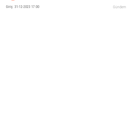
Giriş: 31-12-2023 17:00
Gündem
KÜLTÜR SANAT
WhatsApp İhbar Hattı
SERVISLER
Facebook
Instagram
Youtube