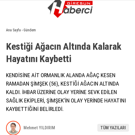
5.1
°
GIRESUN
Ana Sayfa
›
Gündem
GALERİ
VİDEO
YAZARLAR
Kesti̇ği̇ Ağacın Altında Kalarak
GÜNDEM
Hayatını Kaybetti̇
EKONOMI
SIYASET
KENDİSİNE AİT ORMANLIK ALANDA AĞAÇ KESEN
RAMADAN ŞİMŞEK (56), KESTİĞİ AĞACIN ALTINDA
ASAYIŞ
KALDI. İHBAR ÜZERİNE OLAY YERİNE SEVK EDİLEN
SPOR
SAĞLIK EKİPLERİ, ŞİMŞEK’İN OLAY YERİNDE HAYATINI
KAYBETTİĞİNİ BELİRLEDİ.
YAŞAM
EĞITIM
Mehmet YILDIRIM
TÜM YAZILARI
SAĞLIK