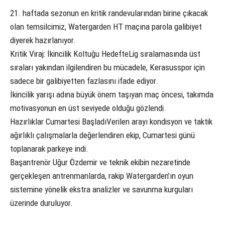
21. haftada sezonun en kritik randevularından birine çıkacak
olan temsilcimiz, Watergarden HT maçına parola galibiyet
diyerek hazırlanıyor.
Kritik Viraj: İkincilik Koltuğu HedefteLig sıralamasında üst
sıraları yakından ilgilendiren bu mücadele, Kerasusspor için
sadece bir galibiyetten fazlasını ifade ediyor.
İkincilik yarışı adına büyük önem taşıyan maç öncesi, takımda
motivasyonun en üst seviyede olduğu gözlendi.
Hazırlıklar Cumartesi BaşladıVerilen arayı kondisyon ve taktik
ağırlıklı çalışmalarla değerlendiren ekip, Cumartesi günü
toplanarak parkeye indi.
Başantrenör Uğur Özdemir ve teknik ekibin nezaretinde
gerçekleşen antrenmanlarda, rakip Watergarden’ın oyun
sistemine yönelik ekstra analizler ve savunma kurguları
üzerinde duruluyor.