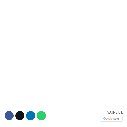
KÜLTÜR SANAT
WhatsApp İhbar Hattı
SERVISLER
Facebook
Instagram
Youtube
ABONE OL