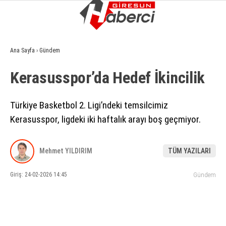
15.7
°
GIRESUN
Ana Sayfa
›
Gündem
GALERİ
VİDEO
YAZARLAR
Kerasusspor’da Hedef İkincilik
GÜNDEM
Türkiye Basketbol 2. Ligi’ndeki temsilcimiz
EKONOMI
Kerasusspor, ligdeki iki haftalık arayı boş geçmiyor.
SIYASET
ASAYIŞ
Mehmet YILDIRIM
TÜM YAZILARI
SPOR
Giriş: 24-02-2026 14:45
Gündem
YAŞAM
EĞITIM
SAĞLIK