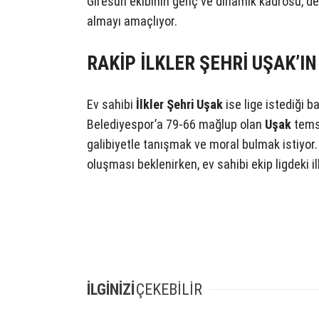
Giresun ekibinin genç ve dinamik kadrosu, dep
almayı amaçlıyor.
RAKİP İLKLER ŞEHRİ UŞAK’I
Ev sahibi
İlkler Şehri Uşak
ise lige istediği 
Belediyespor’a 79-66 mağlup olan
Uşak
temsi
galibiyetle tanışmak ve moral bulmak istiyor
oluşması beklenirken, ev sahibi ekip ligdeki ilk
İLGİNİZİ
ÇEKEBİLİR