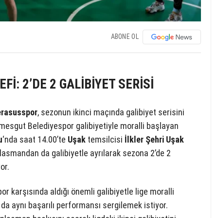
ABONE OL
İ: 2’DE 2 GALİBİYET SERİSİ
erasusspor
, sezonun ikinci maçında galibiyet serisini
mesgut Belediyespor galibiyetiyle moralli başlayan
u
‘nda saat 14.00’te
Uşak
temsilcisi
İlkler Şehri Uşak
lasmandan da galibiyetle ayrılarak sezona 2’de 2
or.
 karşısında aldığı önemli galibiyetle lige moralli
a aynı başarılı performansı sergilemek istiyor.