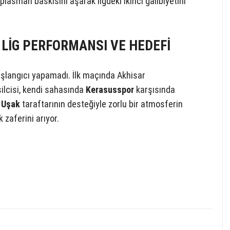
lasman baskısını aşarak ligdeki ikinci galibiyetini
N LİG PERFORMANSI VE HEDEFİ
başlangıcı yapamadı. İlk maçında Akhisar
lcisi, kendi sahasında
Kerasusspor
karşısında
.
Uşak
taraftarının desteğiyle zorlu bir atmosferin
 zaferini arıyor.