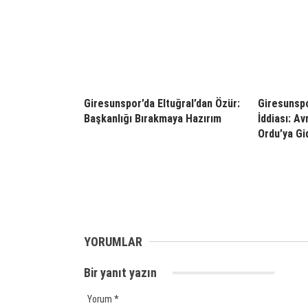
Giresunspor’da Eltuğral’dan Özür:
Giresunspo
Başkanlığı Bırakmaya Hazırım
İddiası: Av
Ordu’ya Gid
YORUMLAR
Bir yanıt yazın
Yorum
*