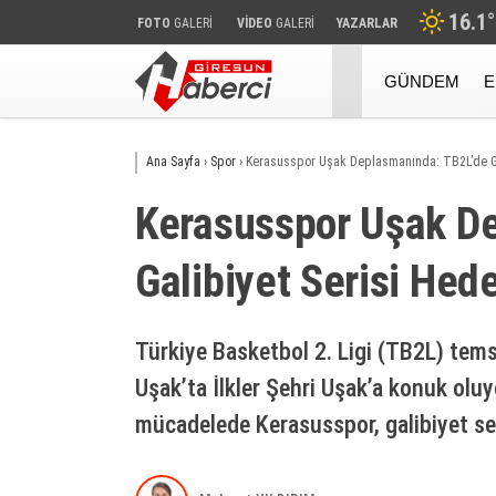
16.1
°
FOTO
GALERİ
VİDEO
GALERİ
YAZARLAR
GÜNDEM
E
Ana Sayfa
›
Spor
›
Kerasusspor Uşak Deplasmanında: TB2L’de Gal
Kerasusspor Uşak D
Galibiyet Serisi Hede
Türkiye Basketbol 2. Ligi (TB2L) tems
Uşak’ta İlkler Şehri Uşak’a konuk oluy
mücadelede Kerasusspor, galibiyet ser