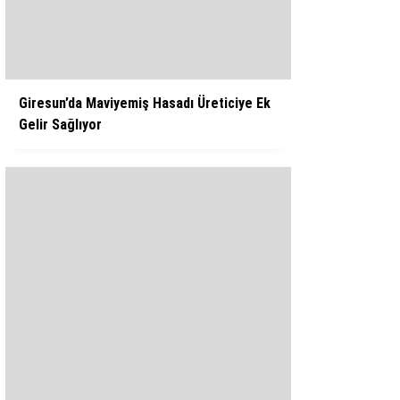
WhatsApp İhbar Hattı
Giresun’da Maviyemiş Hasadı Üreticiye Ek
Gelir Sağlıyor
Facebook
Instagram
Youtube