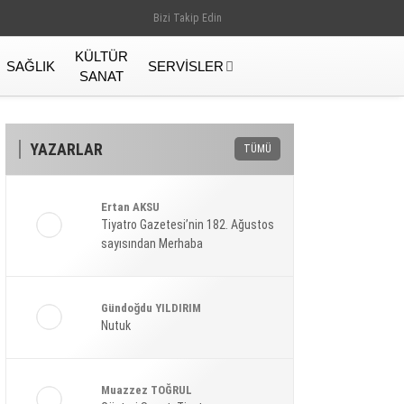
Bizi Takip Edin
KÜLTÜR
SAĞLIK
SERVISLER
SANAT
YAZARLAR
TÜMÜ
Ertan AKSU
Tiyatro Gazetesi’nin 182. Ağustos
sayısından Merhaba
Gündoğdu YILDIRIM
Nutuk
Gündem
Muazzez TOĞRUL