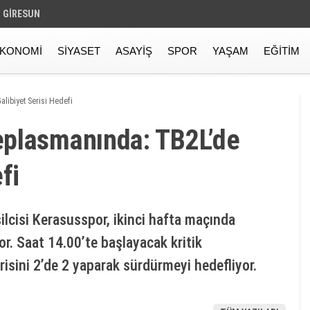
GIRESUN
KONOMI
SIYASET
ASAYIŞ
SPOR
YAŞAM
EĞITIM
ibiyet Serisi Hedefi
eplasmanında: TB2L’de
fi
ilcisi Kerasusspor, ikinci hafta maçında
or. Saat 14.00’te başlayacak kritik
isini 2’de 2 yaparak sürdürmeyi hedefliyor.