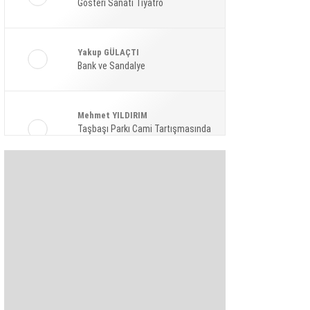
Gösteri Sanatı Tiyatro
Ekonomi
Spor
Yakup GÜLAÇTI
Magazin
Bank ve Sandalye
Sağlık
Mehmet YILDIRIM
Teknoloji
Taşbaşı Parkı Cami Tartışmasında
Amaç: Siyasi Hamle Mi?
Şaban KARAKAYA
Bize Akıl Verme Para Ver Diyenler,
Arada-Bir Parasızları Dinlesinler
Pınar HOLT
Kendini yeniden keşfet!