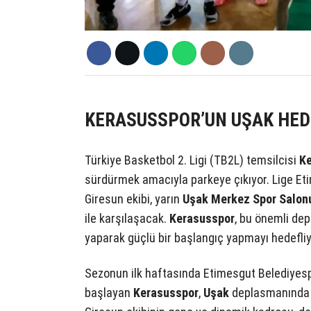
KERASUSSPOR’UN UŞAK HEDEF
Türkiye Basketbol 2. Ligi (TB2L) temsilcisi
K
sürdürmek amacıyla parkeye çıkıyor. Lige Eti
Giresun ekibi, yarın
Uşak Merkez Spor Salon
ile karşılaşacak.
Kerasusspor
, bu önemli dep
yaparak güçlü bir başlangıç yapmayı hedefliy
Sezonun ilk haftasında Etimesgut Belediyespor
başlayan
Kerasusspor
,
Uşak
deplasmanında d