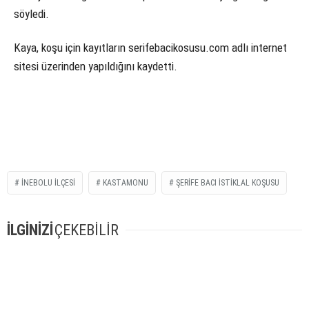
söyledi.
Kaya, koşu için kayıtların serifebacikosusu.com adlı internet
sitesi üzerinden yapıldığını kaydetti.
İNEBOLU ILÇESI
KASTAMONU
ŞERIFE BACI İSTIKLAL KOŞUSU
İLGİNİZİ
ÇEKEBİLİR