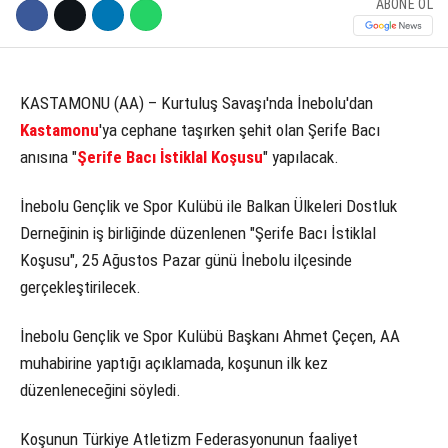
ABONE OL
KÜLTÜR SANAT
WhatsApp İhbar Hattı
SERVISLER
KASTAMONU (AA) – Kurtuluş Savaşı'nda İnebolu'dan
Kastamonu
'ya cephane taşırken şehit olan Şerife Bacı
anısına "
Şerife Bacı İstiklal Koşusu
" yapılacak.
Facebook
İnebolu Gençlik ve Spor Kulübü ile Balkan Ülkeleri Dostluk
Derneğinin iş birliğinde düzenlenen "Şerife Bacı İstiklal
Koşusu", 25 Ağustos Pazar günü İnebolu ilçesinde
Instagram
gerçekleştirilecek.
Youtube
İnebolu Gençlik ve Spor Kulübü Başkanı Ahmet Çeçen, AA
muhabirine yaptığı açıklamada, koşunun ilk kez
düzenleneceğini söyledi.
Koşunun Türkiye Atletizm Federasyonunun faaliyet