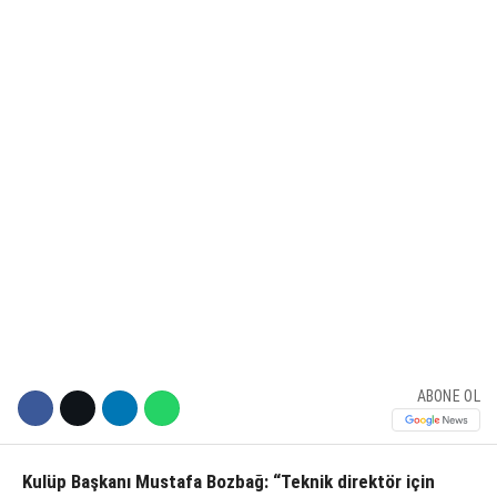
KÜLTÜR SANAT
WhatsApp İhbar Hattı
SERVISLER
Facebook
Instagram
Youtube
ABONE OL
Kulüp Başkanı Mustafa Bozbağ: “Teknik direktör için