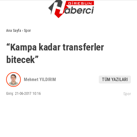
15.9
°
GIRESUN
Ana Sayfa
›
Spor
GALERİ
VİDEO
YAZARLAR
“Kampa kadar transferler
GÜNDEM
bitecek”
EKONOMI
SIYASET
Mehmet YILDIRIM
TÜM YAZILARI
ASAYIŞ
Giriş: 21-06-2017 10:16
Spor
SPOR
YAŞAM
EĞITIM
SAĞLIK