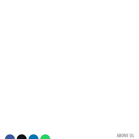
KÜLTÜR SANAT
WhatsApp İhbar Hattı
SERVISLER
Facebook
Instagram
Youtube
ABONE OL