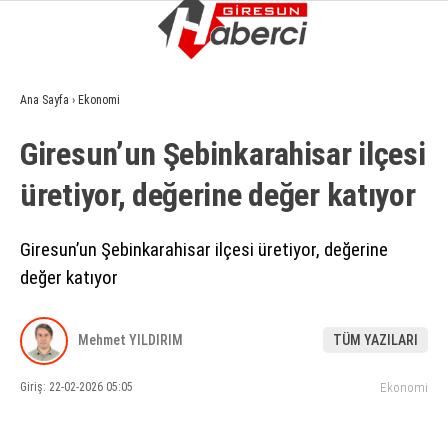
8.1
°
GIRESUN
Ana Sayfa
›
Ekonomi
GALERİ
VİDEO
YAZARLAR
Giresun’un Şebinkarahisar ilçesi
GÜNDEM
üretiyor, değerine değer katıyor
EKONOMI
SIYASET
Giresun’un Şebinkarahisar ilçesi üretiyor, değerine
değer katıyor
ASAYIŞ
SPOR
Mehmet YILDIRIM
TÜM YAZILARI
YAŞAM
Giriş: 22-02-2026 05:05
Ekonomi
EĞITIM
SAĞLIK