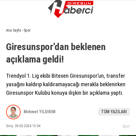
15.5
°
GIRESUN
Ana Sayfa
›
Spor
GALERİ
VİDEO
YAZARLAR
Giresunspor’dan beklenen
GÜNDEM
açıklama geldi!
EKONOMI
SIYASET
Trendyol 1. Lig ekibi Bitexen Giresunspor’un, transfer
yasağını kaldırıp kaldıramayacağı merakla beklenirken
ASAYIŞ
Giresunspor Kulübü konuya ilişkin bir açıklama yaptı.
SPOR
YAŞAM
Mehmet YILDIRIM
TÜM YAZILARI
EĞITIM
Giriş: 09-02-2024 15:04
Spor
SAĞLIK