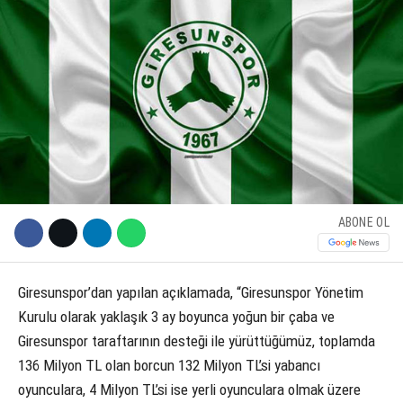
KÜLTÜR SANAT
WhatsApp İhbar Hattı
SERVISLER
Facebook
ABONE OL
Instagram
Youtube
Giresunspor’dan yapılan açıklamada, “Giresunspor Yönetim
Kurulu olarak yaklaşık 3 ay boyunca yoğun bir çaba ve
Giresunspor taraftarının desteği ile yürüttüğümüz, toplamda
136 Milyon TL olan borcun 132 Milyon TL’si yabancı
oyunculara, 4 Milyon TL’si ise yerli oyunculara olmak üzere