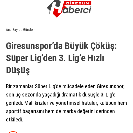
8.3
°
GIRESUN
Ana Sayfa
›
Gündem
GALERİ
VİDEO
YAZARLAR
Giresunspor’da Büyük Çöküş:
GÜNDEM
Süper Lig’den 3. Lig’e Hızlı
EKONOMI
Düşüş
SIYASET
ASAYIŞ
Bir zamanlar Süper Lig’de mücadele eden Giresunspor,
son üç sezonda yaşadığı dramatik düşüşle 3. Lig’e
SPOR
geriledi. Mali krizler ve yönetimsel hatalar, kulübün hem
YAŞAM
sportif başarısını hem de marka değerini derinden
etkiledi.
EĞITIM
SAĞLIK