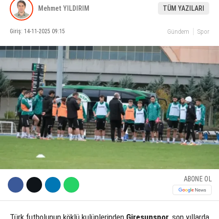
Mehmet YILDIRIM
TÜM YAZILARI
KÜLTÜR SANAT
Giriş: 14-11-2025 09:15
Gündem
Spor
WhatsApp İhbar Hattı
SERVISLER
Facebook
Instagram
Youtube
ABONE OL
Türk futbolunun köklü kulüplerinden
Giresunspor
, son yıllarda