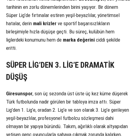
tarihinin en zorlu dönemlerinden birini yaşıyor. Bir dönem
Süper Lig’de fırtınalar estiren yeşil-beyazlılar, yönetimsel
hatalar, derin
mali krizler
ve sportif başarısızlıkların
birleşimiyle hızla düşüşe geçti. Bu süreç, kulübün hem
liglerdeki konumunu hem de
marka değerini
ciddi şekilde
eritti.
SÜPER LİG’DEN 3. LİG’E DRAMATİK
DÜŞÜŞ
Giresunspor
, son üç sezonda üst üste üç kez küme düşerek
Türk futbolunda nadir görülen bir tabloya imza attı. Süper
Lig’den 1. Lig’e, oradan 2. Lig’e ve son olarak 3. Lig’e gerileyen
yeşil-beyazlılar, profesyonel futbolcu sözleşmesi dahi
olmayan bir yapıya büründü. Takım, ağırlıklı olarak altyapıdan
yetişen genç oyuncularla sahaya çıkmak zorunda kalırken,