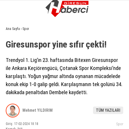
6.5
°
GIRESUN
Ana Sayfa
›
Spor
GALERİ
VİDEO
YAZARLAR
Giresunspor yine sıfır çekti!
GÜNDEM
Trendyol 1. Lig’in 23. haftasında Bitexen Giresunspor
EKONOMI
ile Ankara Keçiörengücü, Çotanak Spor Kompleksi’nde
SIYASET
karşılaştı. Yoğun yağmur altında oynanan mücadelede
ASAYIŞ
konuk ekip 1-0 galip geldi. Karşılaşmanın tek golünü 34.
dakikada penaltıdan Dembele kaydetti.
SPOR
YAŞAM
Mehmet YILDIRIM
TÜM YAZILARI
EĞITIM
Giriş: 17-02-2024 18:18
Spor
SAĞLIK
Kaynak: İHA