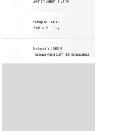
Gösteri Sanatı Tiyatro
Ekonomi
Spor
Yakup GÜLAÇTI
Magazin
Bank ve Sandalye
Sağlık
Mehmet YILDIRIM
Teknoloji
Taşbaşı Parkı Cami Tartışmasında
Amaç: Siyasi Hamle Mi?
Şaban KARAKAYA
Bize Akıl Verme Para Ver Diyenler,
Arada-Bir Parasızları Dinlesinler
Pınar HOLT
Kendini yeniden keşfet!