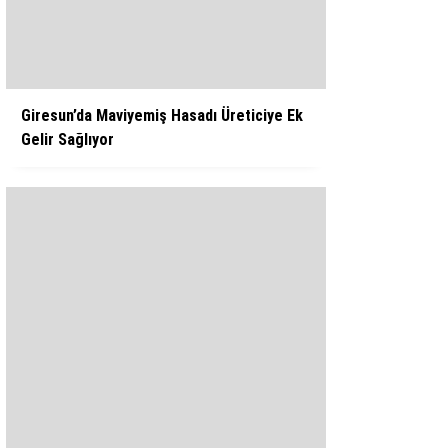
WhatsApp İhbar Hattı
Giresun’da Maviyemiş Hasadı Üreticiye Ek
Gelir Sağlıyor
Facebook
Instagram
Youtube