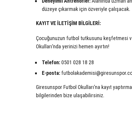
Deneyimli Antrenörler:
Alanında uzman antr
düzeye çıkarmak için özveriyle çalışacak.
KAYIT VE İLETİŞİM BİLGİLERİ:
Çocuğunuzun futbol tutkusunu keşfetmesi ve 
Okulları’nda yerinizi hemen ayırtın!
Telefon:
0501 028 18 28
E-posta:
futbolakademisi@giresunspor.co
Giresunspor Futbol Okulları’na kayıt yaptırmak
bilgilerinden bize ulaşabilirsiniz.