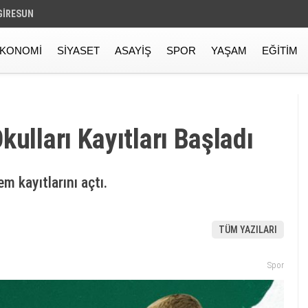
GIRESUN
KONOMI
SIYASET
ASAYIŞ
SPOR
YAŞAM
EĞITIM
ulları Kayıtları Başladı
m kayıtlarını açtı.
TÜM YAZILARI
Spor