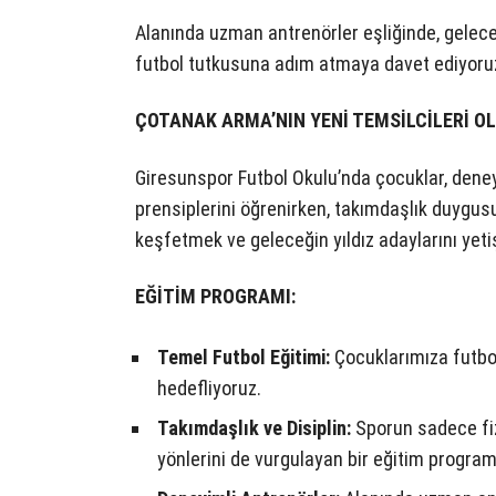
Alanında uzman antrenörler eşliğinde, geleceğ
futbol tutkusuna adım atmaya davet ediyoru
ÇOTANAK ARMA’NIN YENİ TEMSİLCİLERİ OL
Giresunspor Futbol Okulu’nda çocuklar, deney
prensiplerini öğrenirken, takımdaşlık duygus
keşfetmek ve geleceğin yıldız adaylarını yetiş
EĞİTİM PROGRAMI:
Temel Futbol Eğitimi:
Çocuklarımıza futbol
hedefliyoruz.
Takımdaşlık ve Disiplin:
Sporun sadece fiz
yönlerini de vurgulayan bir eğitim progra