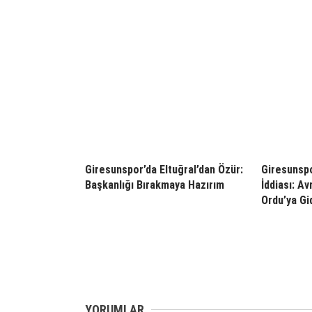
Giresunspor’da Eltuğral’dan Özür:
Giresunspo
Başkanlığı Bırakmaya Hazırım
İddiası: Av
Ordu’ya Gid
YORUMLAR