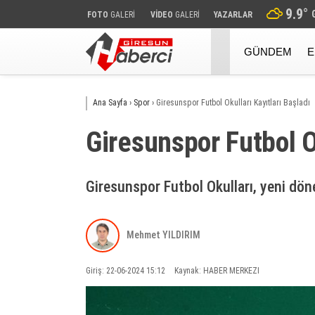
9.9
°
FOTO
GALERİ
VİDEO
GALERİ
YAZARLAR
GÜNDEM
E
Ana Sayfa
›
Spor
›
Giresunspor Futbol Okulları Kayıtları Başladı
Giresunspor Futbol Ok
Giresunspor Futbol Okulları, yeni döne
Mehmet YILDIRIM
Giriş: 22-06-2024 15:12
Kaynak: HABER MERKEZI