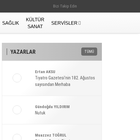
Bizi Takip Edin
KÜLTÜR
SAĞLIK
SERVISLER
SANAT
YAZARLAR
TÜMÜ
Ertan AKSU
Tiyatro Gazetesi’nin 182. Ağustos
sayısından Merhaba
Gündoğdu YILDIRIM
Nutuk
Gündem
Muazzez TOĞRUL