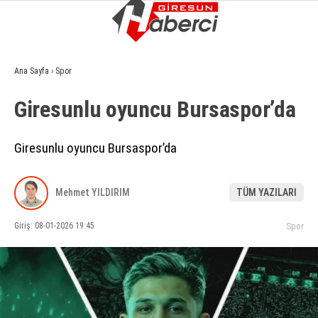
9.2
°
GIRESUN
Ana Sayfa
›
Spor
GALERİ
VİDEO
YAZARLAR
Giresunlu oyuncu Bursaspor’da
GÜNDEM
Giresunlu oyuncu Bursaspor’da
EKONOMI
SIYASET
Mehmet YILDIRIM
TÜM YAZILARI
ASAYIŞ
Giriş: 08-01-2026 19:45
Spor
SPOR
YAŞAM
EĞITIM
SAĞLIK