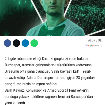
KÜLTÜR SANAT
WhatsApp İhbar Hattı
SERVISLER
ABONE OL
Facebook
2.Ligde mücadele ettiği Kırmızı grupta zirvede bulunan
Instagram
Bursaspor, transfer çalışmalarını sürdürürken kadrosuna
Giresunlu orta saha oyuncusu Salih Kavraz’ı kattı. Yeşil-
Youtube
beyazlı kulüp, Adana Demirspor forması giyen 23 yaşındaki
genç futbolcuyla anlaşma sağladı.
Salih Kavraz, Konyaspor ve Amed Sportif Faaliyetler’in
sunduğu yüksek tekliflere rağmen tercihini Bursaspor’dan
yana kullandı.