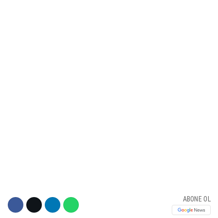
KÜLTÜR SANAT
WhatsApp İhbar Hattı
SERVISLER
Facebook
Instagram
Youtube
ABONE OL