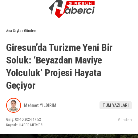
13.8
°
GIRESUN
Ana Sayfa
›
Gündem
GALERİ
VİDEO
YAZARLAR
Giresun’da Turizme Yeni Bir
GÜNDEM
Soluk: ‘Beyazdan Maviye
EKONOMI
Yolculuk’ Projesi Hayata
SIYASET
Geçiyor
ASAYIŞ
SPOR
Mehmet YILDIRIM
TÜM YAZILARI
YAŞAM
Giriş: 03-10-2024 17:52
Gündem
EĞITIM
Kaynak: HABER MERKEZI
SAĞLIK