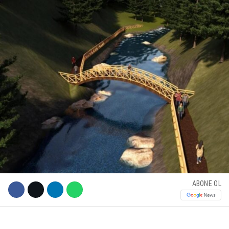
KÜLTÜR SANAT
WhatsApp İhbar Hattı
SERVISLER
Facebook
Instagram
Youtube
ABONE OL