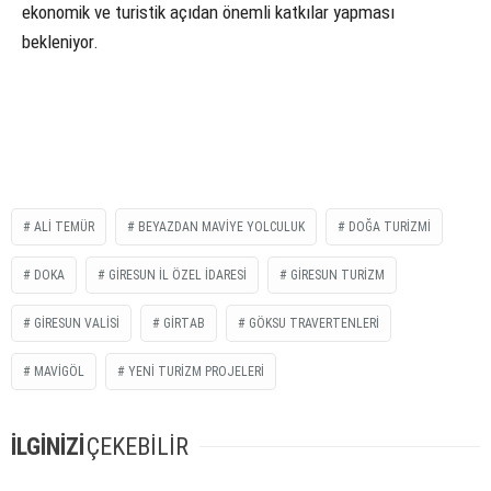
ekonomik ve turistik açıdan önemli katkılar yapması
bekleniyor.
ALI TEMÜR
BEYAZDAN MAVIYE YOLCULUK
DOĞA TURIZMI
DOKA
GIRESUN IL ÖZEL IDARESI
GIRESUN TURIZM
GIRESUN VALISI
GİRTAB
GÖKSU TRAVERTENLERI
MAVIGÖL
YENI TURIZM PROJELERI
İLGİNİZİ
ÇEKEBİLİR