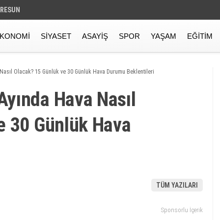
IRESUN
KONOMI
SIYASET
ASAYIŞ
SPOR
YAŞAM
EĞITIM
asıl Olacak? 15 Günlük ve 30 Günlük Hava Durumu Beklentileri
Ayında Hava Nasıl
e 30 Günlük Hava
TÜM YAZILARI
Sponsorlu İçerik