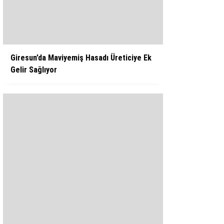
WhatsApp İhbar Hattı
Giresun’da Maviyemiş Hasadı Üreticiye Ek
Gelir Sağlıyor
Facebook
Instagram
Youtube