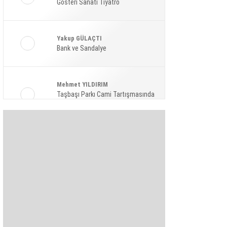
Gösteri Sanatı Tiyatro
Ekonomi
Spor
Yakup GÜLAÇTI
Magazin
Bank ve Sandalye
Sağlık
Mehmet YILDIRIM
Teknoloji
Taşbaşı Parkı Cami Tartışmasında
Amaç: Siyasi Hamle Mi?
Şaban KARAKAYA
Bize Akıl Verme Para Ver Diyenler,
Arada-Bir Parasızları Dinlesinler
Pınar HOLT
Kendini yeniden keşfet!