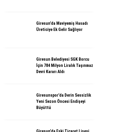
Giresun’da Maviyemiş Hasadı
Üreticiye Ek Gelir Sağlıyor
Giresun Belediyesi SGK Borcu
İçin 784 Milyon Liralık Taşınmaz
Devri Kararı Aldı
Giresunspor’da Derin Sessizlik
Yeni Sezon Öncesi Endişeyi
Büyüttü
Giresun’da Eski Ticaret Lisesi