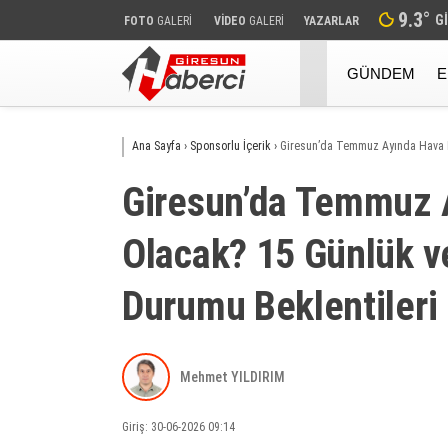
9.3
°
G
FOTO
GALERİ
VİDEO
GALERİ
YAZARLAR
GÜNDEM
E
Ana Sayfa
›
Sponsorlu İçerik
›
Giresun’da Temmuz Ayında Hava N
Giresun’da Temmuz 
Olacak? 15 Günlük v
Durumu Beklentileri
Mehmet YILDIRIM
Giriş: 30-06-2026 09:14